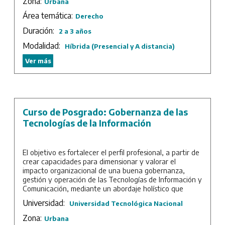
Zona:
Urbana
teoría del conocimiento realista e idónea para articular
Área temática:
propuestas jurisprudenciales innovadoras, adecuadas a
Derecho
las circunstancias concretas del ejercicio del poder
Duración:
2 a 3 años
punitivo en nuestra América.
Modalidad:
Híbrida (Presencial y A distancia)
Ver más
Curso de Posgrado: Gobernanza de las
Tecnologías de la Información
El objetivo es fortalecer el perfil profesional, a partir de
crear capacidades para dimensionar y valorar el
impacto organizacional de una buena gobernanza,
gestión y operación de las Tecnologías de Información y
Comunicación, mediante un abordaje holístico que
comprenda tanto organizaciones públicas como
Universidad:
Universidad Tecnológica Nacional
privadas. De manera complementaria y sinérgica, se
procura aportar entendimiento sobre la importancia de
Zona:
Urbana
contar con estrategias en materia de Analítica de