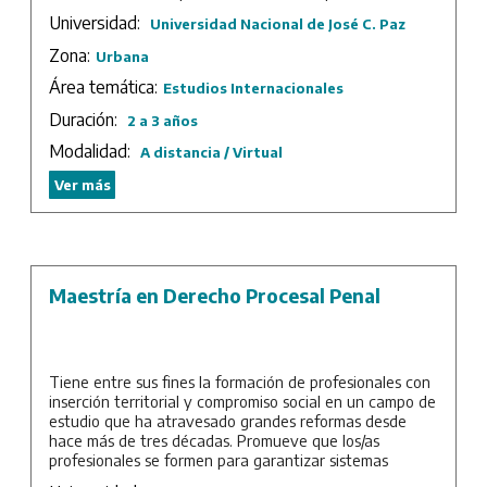
orientado al abordaje del proceso de vinculación y
Universidad:
Universidad Nacional de José C. Paz
participación en procesos de cooperación desde la
gestión pública, privada y de las organizaciones
Zona:
Urbana
intermedias de la comunidad.
Área temática:
Estudios Internacionales
Duración: 4 cuatrimestres más Trabajo Integrador Final.
Duración:
2 a 3 años
Modalidad:
A distancia / Virtual
Ver más
Maestría en Derecho Procesal Penal
Tiene entre sus fines la formación de profesionales con
inserción territorial y compromiso social en un campo de
estudio que ha atravesado grandes reformas desde
hace más de tres décadas. Promueve que los/as
profesionales se formen para garantizar sistemas
acusatorios que dejen atrás las prácticas inquisitivas y