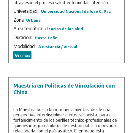
atraviesan el proceso salud-enfermedad-atención-
cuidado.
Universidad:
Universidad Nacional de José C. Paz
Esta propuesta de formación está destinada a ampliar
Zona:
Urbana
el horizonte epistemológico de la salud, promoviendo
líneas de investigación, docencia y gestión, pensadas
Área temática:
Ciencias de la Salud
desde las necesidades colectivas de las realidades
Duración:
Hasta 1 año
latinoamericanas, apuntado a la construcción
intercultural e interdisciplinar, aportando un enfoque
Modalidad:
A distancia / Virtual
crítico desde las ciencias sociales en salud.
Ver más
Duración: 7 meses más Trabajo Integrador Final.
Maestría en Políticas de Vinculación con
China
La Maestría busca brindar herramientas, desde una
perspectiva interdisciplinar e integracionista, para el
fortalecimiento de los perfiles técnico-profesionales de
quienes integran ámbitos de gestión pública o privada
relacionada con el país asiático. El enfoque está