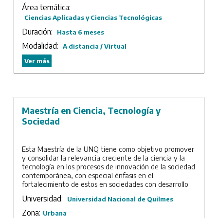
Área temática:
Datos, a través de la implementación de herramientas
que contribuyan a tomar las mejores decisiones.
Ciencias Aplicadas y Ciencias Tecnológicas
Finalmente, el abordaje de la seguridad de la
Duración:
Hasta 6 meses
información pretende optimizar los niveles de riesgo en
el despliegue de los aspectos anteriores, conociendo los
Modalidad:
A distancia / Virtual
estándares y mejores prácticas vigentes.
Ver más
En total son 6 materias, con 4 clases sincrónicas por
materia.
Duración: 6 meses. Se cursa los martes de 18 a 21 h.
Total: 72 horas.
Maestría en Ciencia, Tecnología y
Sede: UTN – Facultad Regional La Plata.
Sociedad
Esta Maestría de la UNQ tiene como objetivo promover
y consolidar la relevancia creciente de la ciencia y la
tecnología en los procesos de innovación de la sociedad
contemporánea, con especial énfasis en el
fortalecimiento de estos en sociedades con desarrollo
científico y tecnológico insuficiente o periférico.
Universidad:
Universidad Nacional de Quilmes
Contribuir a la producción de nuevos marcos de
interpretación de los procesos de creación de
Zona:
Urbana