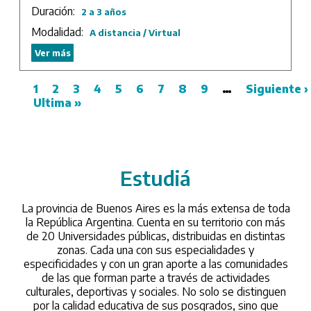
criminología. Proveer de herramientas teóricas y
Duración:
2 a 3 años
metodológicas a los egresados que sirvan para explicar,
analizar e intervenir en la compleja realidad del delito y
Modalidad:
A distancia / Virtual
del control del delito. Transferir a los alumnos un
Ver más
conjunto de herramientas que les permita intervenir en
la planificación y gestión de políticas públicas en el
campo de la criminología. Integrar los conocimientos
Page
1
Page
2
Page
3
Page
4
Page
5
Page
6
Page
7
Page
8
Page
9
…
Next
Siguiente ›
adquiridos por el cursado de las diferentes asignaturas
Last
Ultima »
page
Pagination
y actividades a los fines de aplicarlos en ámbitos
page
multidisciplinares. Ofrecer una formación de posgrado
de calidad a aquellos que opten por una metodología a
distancia en entornos virtuales por cuestiones de
distancia o tiempo.
Estudiá
/universidades
Duración: 3 años.
La provincia de Buenos Aires es la más extensa de toda
la República Argentina. Cuenta en su territorio con más
de 20 Universidades públicas, distribuidas en distintas
zonas. Cada una con sus especialidades y
especificidades y con un gran aporte a las comunidades
de las que forman parte a través de actividades
culturales, deportivas y sociales. No solo se distinguen
por la calidad educativa de sus posgrados, sino que