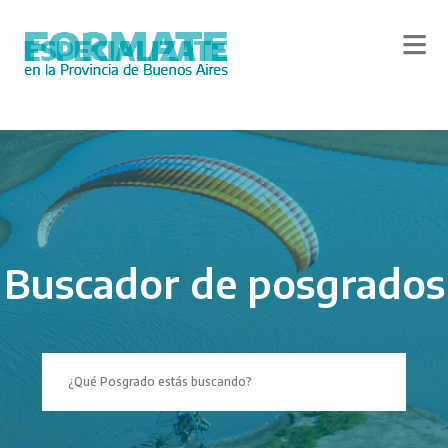
Skip
to
main
content
Buscador de posgrados