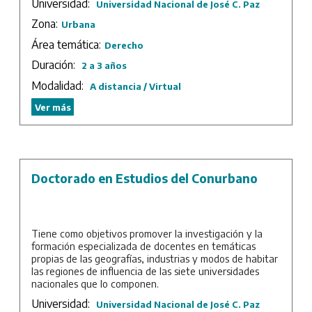
Universidad:
Universidad Nacional de José C. Paz
para desarrollar y consolidar la doctrina internacional
de los Derechos Humanos.
Zona:
Urbana
Área temática:
Derecho
Duración:
2 a 3 años
Modalidad:
A distancia / Virtual
Ver más
Doctorado en Estudios del Conurbano
Tiene como objetivos promover la investigación y la
formación especializada de docentes en temáticas
propias de las geografías, industrias y modos de habitar
las regiones de influencia de las siete universidades
nacionales que lo componen.
Universidad:
Universidad Nacional de José C. Paz