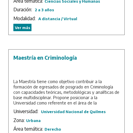
Área temática:
académico con el objetivo de aprovechar al máximo las
Ciencias Sociales y Humanas
ventajas de esta estructura curricular.
Duración:
2 a 3 años
La Maestría cuenta con cuatro orientaciones: Historia,
Modalidad:
A distancia / Virtual
Sociología, Comunicación, y Política y gestión pública.
Los cursos de posgrado que los maestrandos pueden
Ver más
elegir se basan en sólidas líneas de trabajo radicadas en
áreas y programas de investigación de la Universidad,
un plantel docente de alto nivel académico y la
prestigiosa trayectoria de la Universidad Virtual
Quilmes en el dictado de asignaturas no presenciales, lo
Maestría en Criminología
cual permite ofrecer a los graduados de Argentina y del
exterior una formación de posgrado innovadora y de
excelencia.
Duración: 3 años.
La Maestría tiene como objetivo contribuir a la
formación de egresados de posgrado en Criminología
con capacidades teóricas, metodológicas y analíticas de
base multidisciplinar. Propone posicionar a la
Universidad como referente en el área de la
criminología en la región latinoamericana. Ofrecer un
Universidad:
Universidad Nacional de Quilmes
plan de estudios de alta calidad académica y que
responda flexiblemente a la actualización permanente
Zona:
Urbana
del campo disciplinar. Promover la investigación
Área temática:
académica y multidisciplinar en el campo de la
Derecho