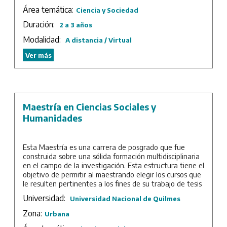
conocimientos, de la función social de la ciencia y la
Área temática:
tecnología y de las actividades de innovación social y
Ciencia y Sociedad
productiva, pertinentes para este tipo de
Duración:
2 a 3 años
sociedades. Fortalecer la consolidación en nuestro
medio del campo Ciencia, Tecnología y Sociedad como
Modalidad:
A distancia / Virtual
ámbito temático de reflexión, de integración de
Ver más
enfoques epistémicos y de estrategias de acción, desde
las distintas perspectivas disciplinarias que constituyen
objetos interdisciplinarios de alto interés cognitivo en el
contexto histórico actual, tanto a nivel local como
internacional.
Maestría en Ciencias Sociales y
Duración: 3 años.
Humanidades
Esta Maestría es una carrera de posgrado que fue
construida sobre una sólida formación multidisciplinaria
en el campo de la investigación. Esta estructura tiene el
objetivo de permitir al maestrando elegir los cursos que
le resulten pertinentes a los fines de su trabajo de tesis
y, con ello, construir el perfil que considere más
Universidad:
Universidad Nacional de Quilmes
apropiado a sus intereses. Para hacerlo, el alumno
cuenta con consejeros para cada mención que lo
Zona:
Urbana
orientarán en la plantificación de su trayecto