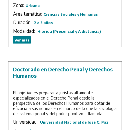
Zona:
Urbana
Área temática:
Ciencias Sociales y Humanas
Duración:
2 a 3 años
Modalidad:
Híbrida (Presencial y A distancia)
Ver más
Doctorado en Derecho Penal y Derechos
Humanos
El objetivo es preparar a juristas altamente
especializados en el Derecho Penal desde la
perspectiva de los Derechos Humanos para dotar de
eficacia a sus normas en el marco de lo que la sociología
del sistema penal y del poder punitivo —llamada
también criminología— indica como sus principales y
Universidad:
Universidad Nacional de José C. Paz
hasta letales violaciones. Se espera forjar un replanteo
de la propia dogmática jurídico penal, a partir de una