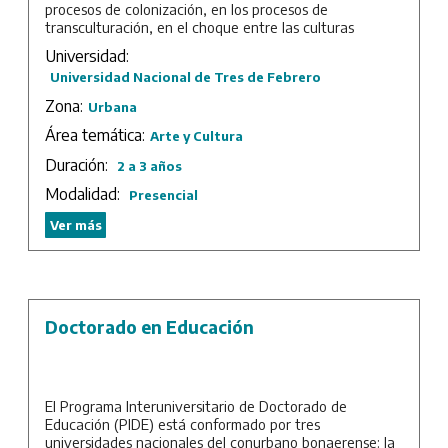
procesos de colonización, en los procesos de
transculturación, en el choque entre las culturas
letradas y las culturas audiovisuales, en las zonas de
Universidad:
plurilingüismo o de inestabilidad lingüística, en los
Universidad Nacional de Tres de Febrero
solapamientos evidentes o velados entre “culturas de
clase”.
Zona:
Urbana
La Maestría, por ende, se propone como un ámbito de
Área temática:
Arte y Cultura
excelencia para la investigación de problemas
Duración:
2 a 3 años
vinculados con las literaturas latinoamericanas, con
especial énfasis en sus interacciones, promoviendo el
Modalidad:
Presencial
desarrollo de la capacidad analítica, crítica y creativa
de los maestrandos.
Ver más
Duración: 2 años de cursada más trabajo final.
Doctorado en Educación
El Programa Interuniversitario de Doctorado de
Educación (PIDE) está conformado por tres
universidades nacionales del conurbano bonaerense: la