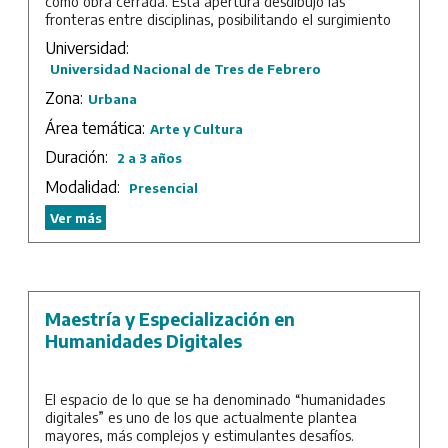
como obra cerrada. Esta apertura desdibujó las
fronteras entre disciplinas, posibilitando el surgimiento
de nuevas expresiones y la reorganización de las
Universidad:
categorías que delimitaban el campo cultural y
Universidad Nacional de Tres de Febrero
artístico.
Zona:
Urbana
Aparece un amplio campo crítico que podría ser
denominado “ópera experimental”. Un espacio
Área temática:
Arte y Cultura
inespecífico que alberga diferentes expresiones
Duración:
2 a 3 años
estéticas, como el teatro musical, la
performance
, la
instalación, la poesía sonora, el arte sonoro, el video, la
Modalidad:
Presencial
danza, la literatura, el teatro y las artes visuales. Esta
nueva Maestría nucleará en torno a la ópera
Ver más
experimental a creadores de distintas disciplinas
artísticas, acompañando la proverbial y estimulante
insistencia con la que tantos jóvenes se dedican al
estudio y a la práctica artística en nuestro país.
Maestría y Especialización en
Duración: 2 años de cursada más trabajo final.
Humanidades Digitales
El espacio de lo que se ha denominado “humanidades
digitales” es uno de los que actualmente plantea
mayores, más complejos y estimulantes desafíos.