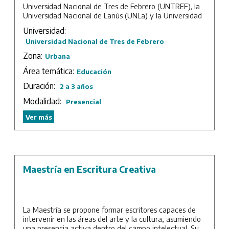
Universidad Nacional de Tres de Febrero (UNTREF), la
Universidad Nacional de Lanús (UNLa) y la Universidad
Nacional de San Martín (UNSAM).
Universidad:
Desde 2008, entre sus objetivos se propone la
Universidad Nacional de Tres de Febrero
formación de académicos, investigadores y funcionarios
Zona:
Urbana
especializados no solo en el campo de la investigación
educativa, sino también en el diseño de políticas
Área temática:
Educación
públicas para el abordaje de problemáticas escolares,
Duración:
2 a 3 años
universitarias y científico-tecnológicas regionales,
nacionales y locales.
Modalidad:
Presencial
Duración: 2 años de cursada más tesis.
Ver más
Maestría en Escritura Creativa
La Maestría se propone formar escritores capaces de
intervenir en las áreas del arte y la cultura, asumiendo
una presencia activa dentro del campo intelectual. Su