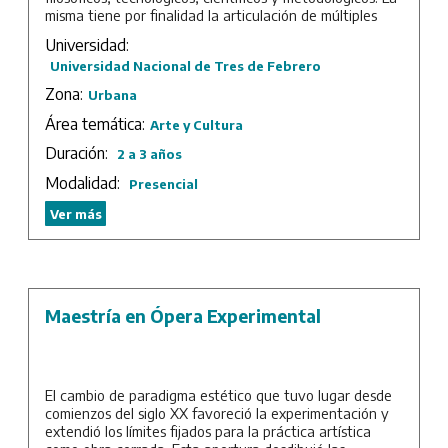
misma tiene por finalidad la articulación de múltiples
saberes y herramientas de disciplinas diversas a fin de
Universidad:
crear interfaces, dispositivos y entornos creativos que
Universidad Nacional de Tres de Febrero
reformulen y recontextualicen el estatuto del arte en el
marco de los lenguajes tecnológicos.
Zona:
Urbana
Asimismo, diseña un entorno de intercambio y
Área temática:
Arte y Cultura
circulación de conocimientos que permite cristalizar una
Duración:
2 a 3 años
plataforma epistemológica dando cabida a la
investigación a través de las prácticas artísticas y
Modalidad:
Presencial
atendiendo a la especificidad de los procesos. Modela
una zona de cruce que produce objetos o sistemas
Ver más
multidimensionales en términos epistemológicos,
abriendo espacios no sólo de prácticas de creación sino
también de pensamiento y de reflexión. En síntesis,
propone una mirada diferencial, situada, periférica y
crítica en relación con las prácticas que involucran a los
Maestría en Ópera Experimental
lenguajes tecnológicos.
Duración: 2 años de cursada más trabajo final.
El cambio de paradigma estético que tuvo lugar desde
comienzos del siglo XX favoreció la experimentación y
extendió los límites fijados para la práctica artística