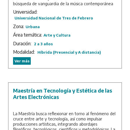
búsqueda de vanguardia de la música contemporánea
instrumental y electrónica, el proceso de creación
Universidad:
puede devenir un camino de conocimiento. Para esto, el
Universidad Nacional de Tres de Febrero
proceso debe ser atravesado no solo intelectualmente,
sino como lo que todas las tradiciones espirituales
Zona:
Urbana
coincidieron en denominar un proceso de iniciación.
Área temática:
Arte y Cultura
Así, esta carrera surge como respuesta a la necesidad
Duración:
2 a 3 años
de articular los conocimientos acerca de la relación
entre praxis artística, nuevas tecnologías musicales y
Modalidad:
Híbrida (Presencial y A distancia)
saber tradicional y propone sentar las bases de una
pedagogía alternativa de aquella heredada de los
Ver más
estudios académicos de la tradición musical europea,
resaltando la diversidad de expresiones musicales, en
especial las propias de América.
Duración: 2 años de cursada más trabajo final.
Maestría en Tecnología y Estética de las
Artes Electrónicas
La Maestría busca reflexionar en torno al fenómeno del
cruce entre arte y tecnología, así como impulsar
producciones artísticas, integrando abordajes
filosóficos, tecnológicos, científicos y metodológicos. La