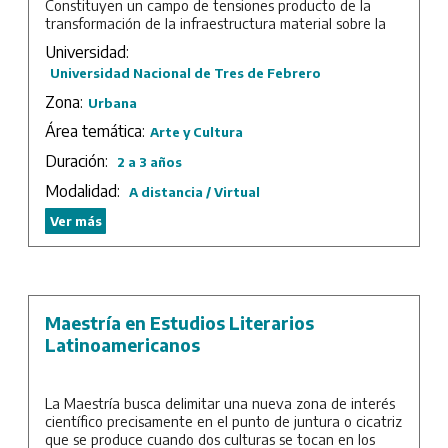
Constituyen un campo de tensiones producto de la
transformación de la infraestructura material sobre la
que se desarrollan las actividades y trayectorias
Universidad:
académicas.
Universidad Nacional de Tres de Febrero
La Maestría y Especialización en Humanidades Digitales
Zona:
Urbana
funda en la Argentina un espacio para interrogar la
utilidad, el significado y los usos de los saberes
Área temática:
Arte y Cultura
históricamente postulados como “humanísticos” y las
Duración:
2 a 3 años
condiciones materiales de existencia de dichos saberes
junto con las tecnologías que garantizan su
Modalidad:
A distancia / Virtual
reproducción, su conservación y su transmisión. Se
propone, por lo tanto, reflexionar críticamente y, al
Ver más
mismo tiempo, sobre la base de una formación técnica
de avanzada para potenciar sus posibilidades, poniendo
especial énfasis en problemáticas latinoamericanas.
Duración: 2 años de cursada más trabajo final.
Maestría en Estudios Literarios
Latinoamericanos
La Maestría busca delimitar una nueva zona de interés
científico precisamente en el punto de juntura o cicatriz
que se produce cuando dos culturas se tocan en los