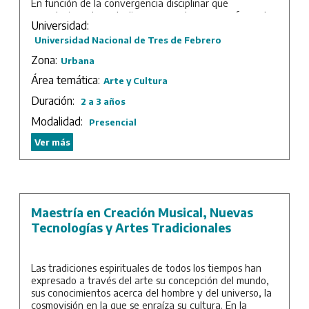
En función de la convergencia disciplinar que
caracteriza a los estudios sonoros, la carrera ofrece dos
Universidad:
orientaciones generales, dirigiéndose tanto a artistas
como a graduados de otras áreas interesados en
Universidad Nacional de Tres de Febrero
incorporar lo sonoro como una ampliación de sus
Zona:
Urbana
objetos de estudio. En la orientación a la práctica
artística, se brindan herramientas para conceptualizar y
Área temática:
Arte y Cultura
generar estrategias creativas en el contexto del arte
Duración:
2 a 3 años
sonoro contemporáneo. Por su parte, la orientación a
los estudios sonoros habilita preguntas acerca de la
Modalidad:
Presencial
escucha como práctica y campo epistemológico; el
sonido en las prácticas sociales y políticas; paisaje y
Ver más
territorio; percepción, cognición y memoria sonora; el
sonido como patrimonio, entre otras.
Duración: 2 años de cursada más trabajo final.
Maestría en Creación Musical, Nuevas
Tecnologías y Artes Tradicionales
Las tradiciones espirituales de todos los tiempos han
expresado a través del arte su concepción del mundo,
sus conocimientos acerca del hombre y del universo, la
cosmovisión en la que se enraíza su cultura. En la