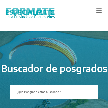
Skip
to
main
content
Buscador de posgrados