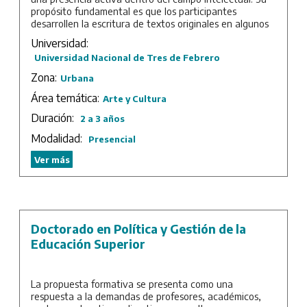
propósito fundamental es que los participantes
desarrollen la escritura de textos originales en algunos
de los géneros principales de la actividad literaria
Universidad:
contemporánea, al tiempo que asimilan conocimientos y
Universidad Nacional de Tres de Febrero
competencias críticas sobre los problemas generales de
la literatura de diferentes épocas y de otras disciplinas
Zona:
Urbana
artísticas donde la dimensión literaria puede ser
Área temática:
relevante.
Arte y Cultura
Duración:
2 a 3 años
Se procura, en este sentido, que el maestrando
conozca tanto la tradición literaria como las actuales
Modalidad:
Presencial
manifestaciones de la literatura, los elementos que
conforman los distintos usos del lenguaje y de otras
Ver más
disciplinas artísticas afines, todo lo cual conducirá a los
trabajos de tesis de la Maestría.
Duración: 2 años de cursada más trabajo final.
Doctorado en Política y Gestión de la
Educación Superior
La propuesta formativa se presenta como una
respuesta a la demandas de profesores, académicos,