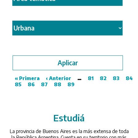
First
« Primera
Previous
‹ Anterior
…
Page
81
Page
82
Page
83
Pag
84
page
Page
85
Page
86
Page
87
page
Page
88
Page
89
Pagination
Estudiá
/universidades
La provincia de Buenos Aires es la más extensa de toda
la República Argentina. Cuenta en su territorio con más