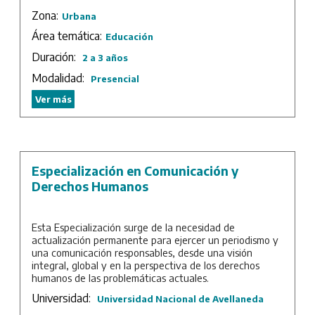
Duración: 5 trimestres más trabajo final.
Zona:
Urbana
Área temática:
Educación
Duración:
2 a 3 años
Modalidad:
Presencial
Ver más
Especialización en Comunicación y
Derechos Humanos
Esta Especialización surge de la necesidad de
actualización permanente para ejercer un periodismo y
una comunicación responsables, desde una visión
integral, global y en la perspectiva de los derechos
humanos de las problemáticas actuales.
Universidad:
Universidad Nacional de Avellaneda
Duración: 3 cuatrimestres más trabajo final.