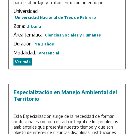
para el abordaje y tratamiento con un enfoque
estratégico de la gestión gubernamental.
Universidad:
Con esta finalidad se propone como objetivo formar
Universidad Nacional de Tres de Febrero
especialistas que, conociendo los principales avances de
Zona:
Urbana
la gestión de políticas públicas, puedan contribuir a un
mejor desempeño de los organismos que conforman los
Área temática:
Ciencias Sociales y Humanas
diferentes niveles de gobierno, así como también se
Duración:
1 a 2 años
comprometan con los valores de la esfera pública tales
como equidad, transparencia y justicia social.
Modalidad:
Presencial
Duración: 3 cuatrimestres.
Ver más
Especialización en Manejo Ambiental del
Territorio
Esta Especialización surge de la necesidad de formar
profesionales con una mirada integral de los problemas
ambientales que presenta nuestro tiempo y que son
objeto de interés de distintas disciplinas, instituciones