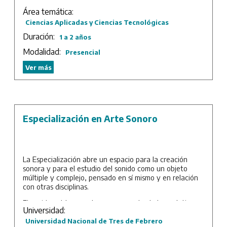
Área temática:
Ciencias Aplicadas y Ciencias Tecnológicas
Duración:
1 a 2 años
Modalidad:
Presencial
Ver más
Especialización en Arte Sonoro
La Especialización abre un espacio para la creación
sonora y para el estudio del sonido como un objeto
múltiple y complejo, pensado en sí mismo y en relación
con otras disciplinas.
El sonido está presente en gran parte de las prácticas
Universidad:
artísticas contemporáneas. No solo la música lo incluye
como material estructurante de obras con diferentes
Universidad Nacional de Tres de Febrero