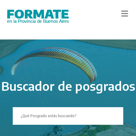
Skip
to
main
content
Buscador de posgrados