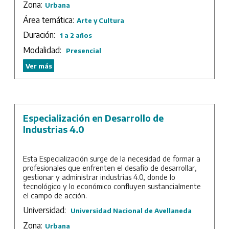
Zona:
Urbana
también se hace necesario improvisar y ensayar nuevas
herramientas teóricas capaces de abordar el dinamismo
Área temática:
Arte y Cultura
que da forma a las distintas problemáticas.
Duración:
1 a 2 años
Esta Especialización tiene como objetivo ampliar
Modalidad:
Presencial
conocimientos en la materia haciendo foco en la
hibridación de los sectores tradicionales y sus nuevas
Ver más
perspectivas, los nuevos desarrollos y aplicaciones que
reconfiguran el mercado, los desafíos de la propiedad
intelectual en el mercado digital, el desarrollo de
proyectos de innovación y la creación de nuevos
indicadores para evaluar cambios en el consumo y en el
Especialización en Desarrollo de
mapa de los sectores.
Industrias 4.0
Duración: 3 cuatrimestres.
Esta Especialización surge de la necesidad de formar a
profesionales que enfrenten el desafío de desarrollar,
gestionar y administrar industrias 4.0, donde lo
tecnológico y lo económico confluyen sustancialmente
el campo de acción.
Universidad:
Universidad Nacional de Avellaneda
Duración: 3 cuatrimestres más trabajo final de
integración.
Zona:
Urbana