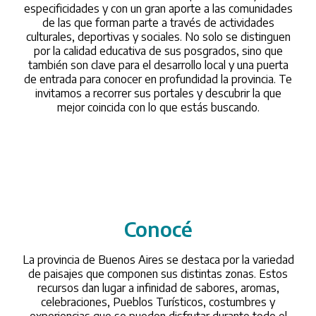
tecnología será una herramienta para crear, entender e
especificidades y con un gran aporte a las comunidades
investigar el sonido y sus vinculaciones.
de las que forman parte a través de actividades
culturales, deportivas y sociales. No solo se distinguen
Duración: 3 cuatrimestres.
por la calidad educativa de sus posgrados, sino que
también son clave para el desarrollo local y una puerta
de entrada para conocer en profundidad la provincia. Te
invitamos a recorrer sus portales y descubrir la que
mejor coincida con lo que estás buscando.
Conocé
/conoce
La provincia de Buenos Aires se destaca por la variedad
de paisajes que componen sus distintas zonas. Estos
recursos dan lugar a infinidad de sabores, aromas,
celebraciones, Pueblos Turísticos, costumbres y