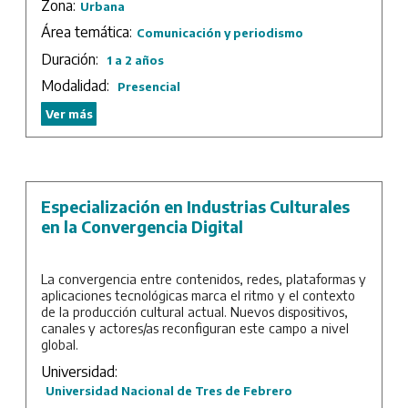
Zona:
Urbana
Área temática:
Comunicación y periodismo
Duración:
1 a 2 años
Modalidad:
Presencial
Ver más
Especialización en Industrias Culturales
en la Convergencia Digital
La convergencia entre contenidos, redes, plataformas y
aplicaciones tecnológicas marca el ritmo y el contexto
de la producción cultural actual. Nuevos dispositivos,
canales y actores/as reconfiguran este campo a nivel
global.
Universidad:
Un espacio de reflexión, conocimiento e investigación
es lo que los sectores de estas industrias demandan
Universidad Nacional de Tres de Febrero
para proyectar y dimensionar escenarios futuros. Así