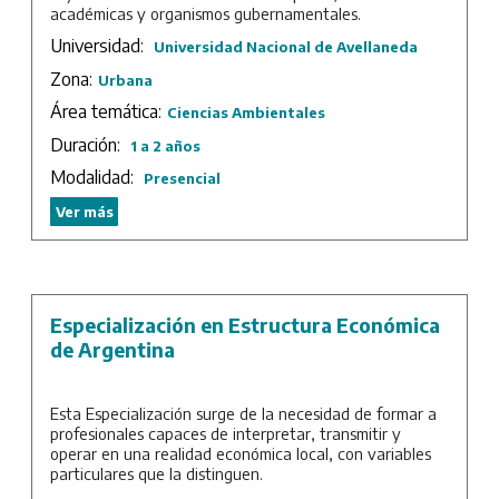
académicas y organismos gubernamentales.
Universidad:
Universidad Nacional de Avellaneda
Duración: 3 trimestres más trabajo final.
Zona:
Urbana
Área temática:
Ciencias Ambientales
Duración:
1 a 2 años
Modalidad:
Presencial
Ver más
Especialización en Estructura Económica
de Argentina
Esta Especialización surge de la necesidad de formar a
profesionales capaces de interpretar, transmitir y
operar en una realidad económica local, con variables
particulares que la distinguen.