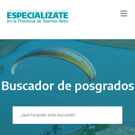
Skip
to
main
content
Buscador de posgrados