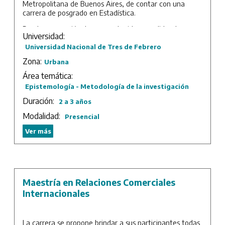
Metropolitana de Buenos Aires, de contar con una
carrera de posgrado en Estadística.
Desde su creación, la carrera ha ido consolidando su
Universidad:
propuesta vinculada a la problemática de la producción
y el análisis de datos estadísticos en ambos sectores, el
Universidad Nacional de Tres de Febrero
público y el privado. Esta carrera está dirigida a brindar
Zona:
Urbana
a los maestrandos los conocimientos necesarios para la
utilización de todo el herramental que la estadística
Área temática:
propone, tanto para la generación de datos como para
Epistemología - Metodología de la investigación
su transformación en información estratégica para la
Duración:
planificación, evaluación y toma de decisiones.
2 a 3 años
Modalidad:
Presencial
Duración: 2 años de cursada más trabajo final.
Ver más
Maestría en Relaciones Comerciales
Internacionales
La carrera se propone brindar a sus participantes todas