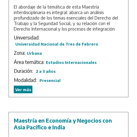
El abordaje de la temática de esta Maestría
interdisciplinaria es integral: abarca un análisis
profundizado de los temas esenciales del Derecho del
Trabajo y la Seguridad Social, y su relación con el
Derecho Internacional y los procesos de integración
regional, no solo destacando los aspectos jurídicos, sino
Universidad:
también los económicos, sociológicos e instrumentales
Universidad Nacional de Tres de Febrero
de las relaciones laborales y su vinculación con todo
tipo de organizaciones (públicas y privadas). Apunta a
Zona:
Urbana
la adquisición de nuevos conocimientos, a estimular la
Área temática:
reflexión y a ampliar las perspectivas y puntos de vista
Estudios Internacionales
de una misma cuestión, que no puede lograr el
Duración:
2 a 3 años
conocimiento ni la experiencia parcializada.
Modalidad:
Presencial
Capacitación con una visión moderna, totalizante y
actualizada. Abordaje y diseño interdisciplinario;
Ver más
organización y dirección, junto con una calidad
académica; solvencia del cuerpo docente y el estímulo
permanente a la reflexión, son las características
principales de esta Maestría.
Maestría en Economía y Negocios con
Duración: 2 años de cursada más trabajo final.
Asia Pacífico e India