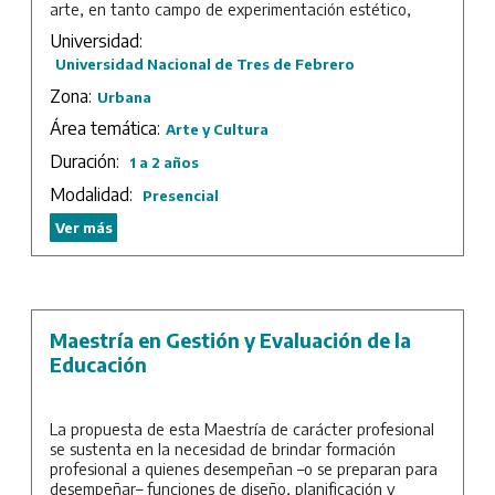
arte, en tanto campo de experimentación estético,
puede enriquecer esta búsqueda.
Universidad:
La carrera busca ordenar los nuevos paradigmas en
Universidad Nacional de Tres de Febrero
estas disciplinas; paradigmas que no se basan en
Zona:
Urbana
certezas, sino que transitan la incertidumbre. Siendo la
incógnita un parámetro reconocible, resulta muy
Área temática:
Arte y Cultura
arriesgado presuponer una orientación petrificada o fija
Duración:
1 a 2 años
en las disciplinas creativas.
Modalidad:
Presencial
Es a partir de estas premisas que se encara este
proyecto educativo basado en una experimentación en
Ver más
prospectiva que permita, a su vez, una reflexión crítica
sobre las nuevas emergencias. El futuro es algo a
ser trabajado, construido, proyectado; es ese hacer el
que tautológicamente lo explica, generando más
preguntas que respuestas en un contexto de crisis.
Maestría en Gestión y Evaluación de la
Duración: 3 cuatrimestres.
Educación
La propuesta de esta Maestría de carácter profesional
se sustenta en la necesidad de brindar formación
profesional a quienes desempeñan –o se preparan para
desempeñar– funciones de diseño, planificación y