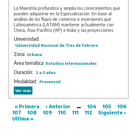
La Maestría profundiza y amplía los conocimientos que
pueden adquirirse en la Especialización. En base al
análisis de los flujos de comercio e inversiones que
Latinoamérica (LATAM) mantiene actualmente con
China, Asia Pacífico (AP) e India y las proyecciones
estimadas para su crecimiento y modificación de
Universidad:
contenidos en el futuro, se han incorporado temáticas
Universidad Nacional de Tres de Febrero
de relevante carácter estratégico para nuestros países.
Se encuentran entre ellas una introducción al Derecho
Zona:
Urbana
chino aplicado a los negocios; los mercados de
Área temática:
agroalimentos globales y asiáticos y los agronegocios
Estudios Internacionales
con AP e India; las políticas de innovación y
Duración:
2 a 3 años
transferencia tecnológica en esa región en el marco de
estrategias asociativas con LATAM y los vínculos que
Modalidad:
Presencial
pueden establecerse entre el proyecto de “La Ruta y el
Camino de la Seda” con la infraestructura y
Ver más
conectividad de América Latina.
Duración: 2 años de cursada más trabajo final.
First
« Primera
Previous
‹ Anterior
…
Page
104
Page
105
Page
106
P
107
page
Page
108
Page
109
page
Page
110
Page
111
Page
112
Next
Siguiente ›
La
Pagination
Ultima »
page
pa