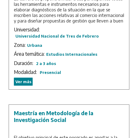
las herramientas e instrumentos necesarios para
elaborar diagnósticos de la situación en la que se
inscriben las acciones relativas al comercio internacional
y para diseñar propuestas de gestión que lleven a buen
término los objetivos que las organizaciones, tanto del
Universidad:
sector público como del sector privado, persiguen en
Universidad Nacional de Tres de Febrero
esta área de las Relaciones Internacionales.
Zona:
Urbana
Duración: 2 años de cursada más trabajo final.
Área temática:
Estudios Internacionales
Duración:
2 a 3 años
Modalidad:
Presencial
Ver más
Maestría en Metodología de la
Investigación Social
El objetivo principal de este posgrado es aportar a la