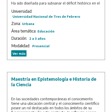
Ha sido diseñada para subsanar el déficit histórico en el
conocimiento sistemático sobre las áreas de las políticas
Universidad:
y la administración de la educación: la falta de estudios
y trabajos sobre esta temática y la limitada formación
Universidad Nacional de Tres de Febrero
académica y profesional de quienes desempeñan
Zona:
Urbana
funciones de diseño, planificación y ejecución de
políticas educativas y de administración y gestión de la
Área temática:
Educación
educación a nivel macro y micro.
Duración:
2 a 3 años
Duración: 2 años de cursada más trabajo final.
Modalidad:
Presencial
Ver más
Maestría en Epistemología e Historia de
la Ciencia
En las sociedades contemporáneas el conocimiento
tiene una ubicación central y el conocimiento científico
posee un rol destacado en todos los ámbitos de su