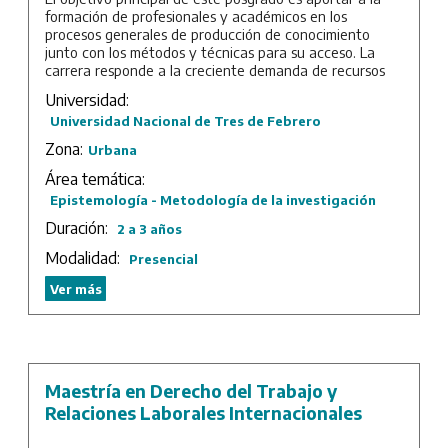
formación de profesionales y académicos en los
procesos generales de producción de conocimiento
junto con los métodos y técnicas para su acceso. La
carrera responde a la creciente demanda de recursos
humanos altamente capacitados en el diseño,
Universidad:
planificación, gestión e implementación de las múltiples
Universidad Nacional de Tres de Febrero
tareas involucradas en la investigación social. Y, junto
con ello, busca desarrollar y profundizar las
Zona:
Urbana
competencias metodológicas de aquellos interesados en
Área temática:
la investigación académica. Por lo tanto, la Maestría se
presenta también como una excelente base para la
Epistemología - Metodología de la investigación
posterior realización de estudios doctorales tanto en el
Duración:
2 a 3 años
campo de la Metodología y la Epistemología como así
también en otras áreas disciplinarias de las Ciencias
Modalidad:
Presencial
Sociales y las Humanidades.
Ver más
Duración: 2 años de cursada más trabajo final.
Maestría en Derecho del Trabajo y
Relaciones Laborales Internacionales