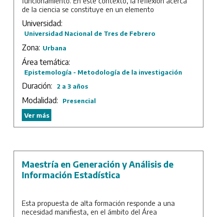
funcionamiento. En este contexto, la reflexión acerca
de la ciencia se constituye en un elemento
indispensable para su dominio acabado y para su
Universidad:
avance. Las disciplinas que hacen de esta reflexión su
Universidad Nacional de Tres de Febrero
objeto central son: la Metodología de la Investigación
Científica; la Epistemología, o estudio sobre la
Zona:
Urbana
razonabilidad de las ciencias; y la Historia de la Ciencia,
Área temática:
sin cuyos contenidos la Metodología y la Epistemología
serían vacías.
Epistemología - Metodología de la investigación
Duración:
La Maestría se propone desarrollar estas tres áreas
2 a 3 años
temáticas, en la creencia de que sin el rigor formal y
Modalidad:
Presencial
conceptual de la Metodología y la epistemología, la
comprensión de la actividad científica y su ejercicio
Ver más
tropiezan con grandes dificultades.
Duración: 2 años de cursada más trabajo final.
Maestría en Generación y Análisis de
Información Estadística
Esta propuesta de alta formación responde a una
necesidad manifiesta, en el ámbito del Área