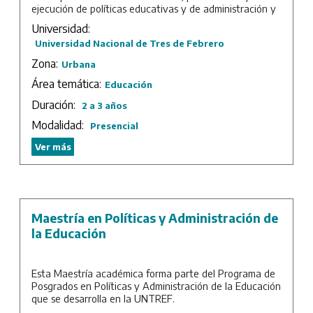
ejecución de políticas educativas y de administración y
gestión de la educación y de sus instituciones. Se
Universidad:
pretende formar profesionales preparados para asumir
Universidad Nacional de Tres de Febrero
las muy diversas exigencias de sus contextos, tanto
institucionales como culturales, capaces de realizar
Zona:
Urbana
aportes significativos y socialmente pertinentes,
Área temática:
comprometidos con el desarrollo de conocimientos
Educación
sistemáticos sobre las áreas de las políticas, la
Duración:
2 a 3 años
planificación, la administración y la evaluación de la
educación.
Modalidad:
Presencial
Duración: 2 años de cursada más trabajo final.
Ver más
Maestría en Políticas y Administración de
la Educación
Esta Maestría académica forma parte del Programa de
Posgrados en Políticas y Administración de la Educación
que se desarrolla en la UNTREF.