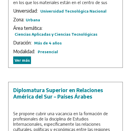
en los que los materiales están en el centro de sus
avances tecnológicos.
Universidad:
Universidad Tecnológica Nacional
Sede: UTN – Facultad Regional Avellaneda.
Zona:
Urbana
Duración: 4 años.
Área temática:
Ciencias Aplicadas y Ciencias Tecnológicas
Duración:
Más de 4 años
Modalidad:
Presencial
Ver más
Diplomatura Superior en Relaciones
América del Sur – Países Árabes
Se propone cubrir una vacancia en la formación de
profesionales de la disciplina de Estudios
Internacionales, específicamente las relaciones
culturales, políticas y económicas entre las regiones