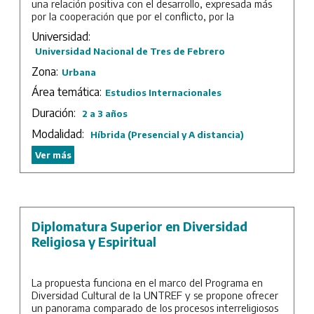
una relación positiva con el desarrollo, expresada más
por la cooperación que por el conflicto, por la
solidaridad en lugar de la intolerancia y por el
Universidad:
crecimiento económico en lugar del estancamiento o
Universidad Nacional de Tres de Febrero
deterioro.
Zona:
Urbana
Esta necesidad reconocida de diseñar políticas
migratorias y sociales adecuadas a las nuevas
Área temática:
Estudios Internacionales
realidades implica un conocimiento de los mecanismos
Duración:
2 a 3 años
que regulan las migraciones y de su articulación con el
desarrollo, de su impacto a nivel nacional, pero también
Modalidad:
Híbrida (Presencial y A distancia)
a nivel local, de las características de sus protagonistas
y de la calidad de vida que estos logren en los lugares
Ver más
de acogida.
En este contexto, el posgrado se inscribe dentro del
proyecto institucional de la UNTREF que la vincula en
forma efectiva con la temática. El abordaje del
Diplomatura Superior en Diversidad
fenómeno migratorio a nivel académico en toda su
complejidad para el conocimiento del mismo, su
Religiosa y Espiritual
incidencia en la política pública para su gobernabilidad
mediante la capacitación de recursos humanos y para
todo el universo de investigadores sociales y
La propuesta funciona en el marco del Programa en
organismos no gubernamentales de atención a los
Diversidad Cultural de la UNTREF y se propone ofrecer
migrantes, es una necesidad creciente.
un panorama comparado de los procesos interreligiosos