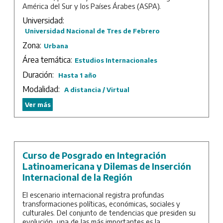
América del Sur y los Países Árabes (ASPA).
Universidad:
Duración: 2 cuatrimestres.
Universidad Nacional de Tres de Febrero
Zona:
Urbana
Área temática:
Estudios Internacionales
Duración:
Hasta 1 año
Modalidad:
A distancia / Virtual
Ver más
Curso de Posgrado en Integración
Latinoamericana y Dilemas de Inserción
Internacional de la Región
El escenario internacional registra profundas
transformaciones políticas, económicas, sociales y
culturales. Del conjunto de tendencias que presiden su
evolución, una de las más importantes es la