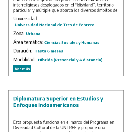
interreligiosos desplegados en el “Idishland”, territorio
particular y múltiple que abarca los diversos ámbitos de
florecimiento de la lengua ídish y su vasta cultura. Este
Universidad:
territorio se extiende no solo en el espacio sino en el
Universidad Nacional de Tres de Febrero
tiempo y, desde su origen en Europa, llega también a
Sudamérica donde –particularmente en la Argentina– la
Zona:
Urbana
lengua y su cultura florecieron con enorme ímpetu
Área temática:
desde fines del siglo XIX en un despliegue que, con
Ciencias Sociales y Humanas
altibajos, llega hasta hoy en día. Esta Diplomatura
Duración:
Hasta 6 meses
permitirá brindar conocimientos introductorios, junto
con enfoques actualizados sobre la historia, las
Modalidad:
Híbrida (Presencial y A distancia)
creencias y las prácticas culturales, la lengua y la
estética de una de las lenguas judías más difundidas, así
Ver más
como de su cultura.
Duración: 1 cuatrimestre.
Diplomatura Superior en Estudios y
Enfoques Indoamericanos
Esta propuesta funciona en el marco del Programa en
Diversidad Cultural de la UNTREF y propone una