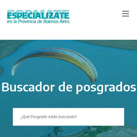
Skip
to
main
content
Buscador de posgrados