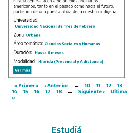
mirada general acerca de pueblos originarios
americanos, tanto en el pasado como hacia el futuro,
partiendo de una puesta al día de la cuestión indígena
en América y Argentina, apuntando a los grandes
Universidad:
temas centrales, trabajando desde diferentes
Universidad Nacional de Tres de Febrero
perspectivas. Se abordarán las cosmovisiones originarias
de América; la conquista, la resistencia, la colonia, los
Zona:
Urbana
procesos independentistas y de formación de los
Área temática:
Estados nacionales; el rol de los pueblos indígenas en
Ciencias Sociales y Humanas
esas distintas etapas; el indigenismo, los derechos
Duración:
Hasta 6 meses
indígenas y el papel del Estado; la problemáticas
actuales y las agendas históricas de los pueblos
Modalidad:
Híbrida (Presencial y A distancia)
originarios. Estos temas son transversales a la currícula
y serán tratados a partir de las problemáticas actuales
Ver más
que atraviesan a los pueblos originarios como parte de
nuestra sociedad en el siglo XXI.
First
« Primera
Previous
‹ Anterior
…
Page
10
Page
11
Page
12
Page
13
P
Duración: 1 cuatrimestre.
14
page
Page
15
Page
16
page
Page
17
Page
18
…
Next
Siguiente ›
Last
Ultima
Pagination
»
page
page
Estudiá
/universidades