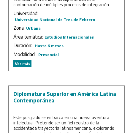
conformación de múltiples procesos de integración
regional y subregional que, en conjunto, afectan el
Universidad:
desempeño de los Estados, las sociedades y la actividad
Universidad Nacional de Tres de Febrero
empresarial, a la vez que generan nuevos dilemas y
alternativas de inserción internacional. Los enfoques
Zona:
Urbana
tradicionales hoy resultan insuficientes para
Área temática:
comprender la complejidad de este fenómeno,
Estudios Internacionales
haciéndose necesario un conocimiento especializado.
Duración:
Hasta 6 meses
En este contexto, el curso propone un abordaje
Modalidad:
Presencial
integral, multidimensional y ampliamente comprensivo,
sustentado en una metodología interdisciplinaria capaz
Ver más
de aprehender dichos fenómenos en toda su
complejidad, diversidad y particularidad histórica.
Duración: 6 semanas.
Diplomatura Superior en América Latina
Contemporánea
Este posgrado se embarca en una nueva aventura
intelectual. Pretende ser un fiel registro de la
accidentada trayectoria latinoamericana, explorando