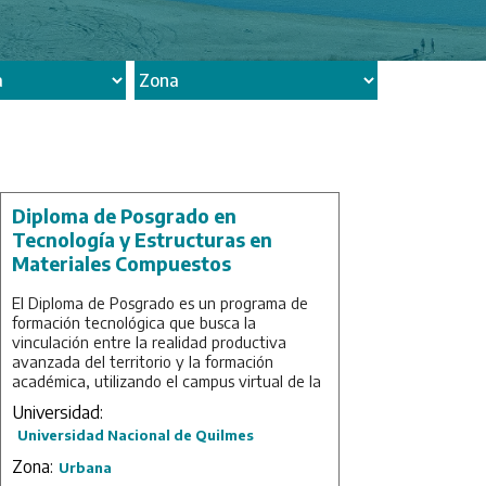
Diploma de Posgrado en
Tecnología y Estructuras en
Materiales Compuestos
El Diploma de Posgrado es un programa de
formación tecnológica que busca la
vinculación entre la realidad productiva
avanzada del territorio y la formación
académica, utilizando el campus virtual de la
UNQ.
Universidad:
La formación está dirigida a ingenieros/as,
Universidad Nacional de Quilmes
arquitectos/as, diseñadores/as, tecnólogos/as
Zona:
Urbana
y profesionales técnicos/as en general