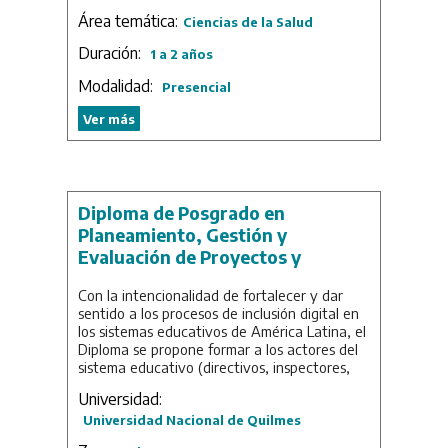
políticas sanitarias. Esto demanda una
Área temática:
Ciencias de la Salud
innovación en la formación de recursos
humanos que permita a los participantes la
Duración:
1 a 2 años
integración y traslación de conocimientos, ya
Modalidad:
que las futuras generaciones de
Presencial
investigadores deberán contar con esta
Ver más
perspectiva y competencias desde su
formación inicial en la investigación.
Considerando estas cuestiones, la Maestría
se propone formar profesionales que estén
dispuestos a liderar los cambios que se
Diploma de Posgrado en
necesitan para la transformación de las
culturas organizacionales de hospitales y
Planeamiento, Gestión y
centros dedicados a la producción,
Evaluación de Proyectos y
promoción, gestión y utilización de las
Políticas Educativas en Contextos
investigaciones y sus resultados.
Con la intencionalidad de fortalecer y dar
Digitales
sentido a los procesos de inclusión digital en
Duración: 2 años.
los sistemas educativos de América Latina, el
Diploma se propone formar a los actores del
sistema educativo (directivos, inspectores,
equipos técnicos en las administraciones
Universidad:
educativas), como así también a
Universidad Nacional de Quilmes
profesionales del campo académico para la
adquisición de competencias de diseño,