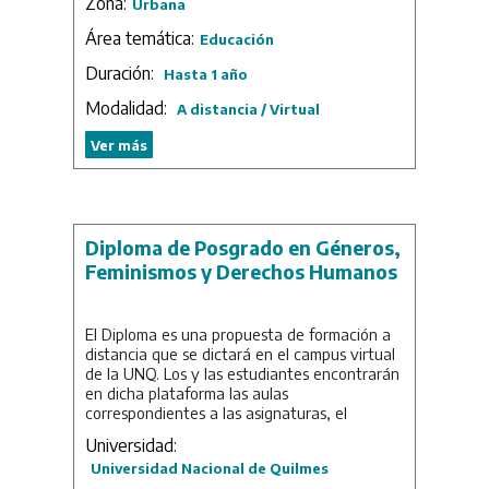
Zona:
Urbana
implementación y evaluación de iniciativas
educativas con tecnologías digitales.
Área temática:
Educación
Subyace a esta propuesta una concepción
de la educación con perspectiva de derechos
Duración:
Hasta 1 año
y de las tecnologías como una oportunidad
Modalidad:
para ampliarlos y garantizarlos. En este
A distancia / Virtual
sentido, nuestras sociedades y su educación
Ver más
tienen grandes desafíos en el paradigma
digital actual.
Duración: 1 año.
Diploma de Posgrado en Géneros,
Feminismos y Derechos Humanos
El Diploma es una propuesta de formación a
distancia que se dictará en el campus virtual
de la UNQ. Los y las estudiantes encontrarán
en dicha plataforma las aulas
correspondientes a las asignaturas, el
material didáctico y bibliográfico, las
Universidad:
actividades y los espacios de interacción con
Universidad Nacional de Quilmes
sus pares, docentes y tutores. Pudiendo