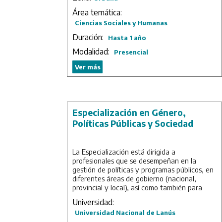
Nacional de Lanús (UNLa) y la Universidad
Nacional Arturo Jauretche (UNAJ).
Área temática:
Ciencias Sociales y Humanas
Duración: 1 año.
Duración:
Hasta 1 año
Modalidad:
Presencial
Ver más
Especialización en Género,
Políticas Públicas y Sociedad
La Especialización está dirigida a
profesionales que se desempeñan en la
gestión de políticas y programas públicos, en
diferentes áreas de gobierno (nacional,
provincial y local), así como también para
aquellos que participan de programas
Universidad:
orientados a tratar los temas de género en
Universidad Nacional de Lanús
las universidades y en las organizaciones no