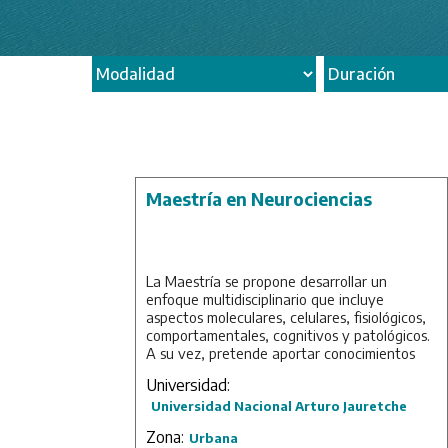
Maestría en Neurociencias
La Maestría se propone desarrollar un
enfoque multidisciplinario que incluye
aspectos moleculares, celulares, fisiológicos,
comportamentales, cognitivos y patológicos.
A su vez, pretende aportar conocimientos
interdisciplinarios (desde la Biología Molecular
Universidad:
hasta los Estudios Cognitivos y de
Universidad Nacional Arturo Jauretche
Neuroimagen), para que los/las futuros/as
investigadores/as puedan abordar los
Zona:
Urbana
problemas de manera traslacional al