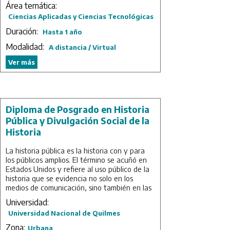
vinculados/as al diseño, análisis y cálculo,
Área temática:
tecnologías de fabricación, control de
Ciencias Aplicadas y Ciencias Tecnológicas
procesos y productos y desarrollos
Duración:
estructurales en general y, particularmente,
Hasta 1 año
a aquellos/as que utilizan materiales
Modalidad:
A distancia / Virtual
compuestos (
composites
) que se encuentren
en el territorio nacional, en países limítrofes y
Ver más
Europa.
Duración: 1 año.
Diploma de Posgrado en Historia
Pública y Divulgación Social de la
Historia
La historia pública es la historia con y para
los públicos amplios. El término se acuñó en
Estados Unidos y refiere al uso público de la
historia que se evidencia no solo en los
medios de comunicación, sino también en las
artes y la literatura. Los museos, los espacios
Universidad:
de la memoria, los monumentos y los restos
Universidad Nacional de Quilmes
arqueológicos, así como otras expresiones
culturales y sociales, intervienen en la
Zona:
Urbana