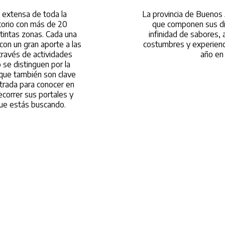
Duración: 1 año.
 extensa de toda la
La provincia de Buenos 
itorio con más de 20
que componen sus dis
stintas zonas. Cada una
infinidad de sabores, 
con un gran aporte a las
costumbres y experienc
ravés de actividades
año en 
o se distinguen por la
 que también son clave
ntrada para conocer en
ecorrer sus portales y
 que estás buscando.