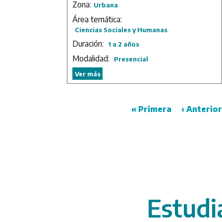
gubernamentales.
Zona:
Urbana
Duración: 2 años.
Área temática:
Ciencias Sociales y Humanas
Duración:
1 a 2 años
Modalidad:
Presencial
Ver más
First
« Primera
Previous
‹ Anterior
Pagination
page
page
/universida
Estudi