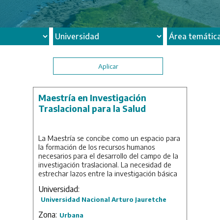
Maestría en Investigación
Traslacional para la Salud
La Maestría se concibe como un espacio para
la formación de los recursos humanos
necesarios para el desarrollo del campo de la
investigación traslacional. La necesidad de
estrechar lazos entre la investigación básica
y la clínica ha dado nacimiento a la
Universidad:
investigación traslacional, en el sentido de
Universidad Nacional Arturo Jauretche
"traslado" de los conocimientos de un dominio
a otro y de "traducción” de dichos
Zona:
Urbana
conocimientos en términos de programas y