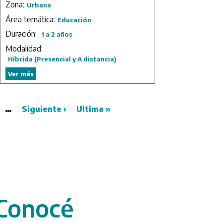
Zona:
Urbana
Área temática:
Educación
Duración:
1 a 2 años
Modalidad:
Híbrida (Presencial y A distancia)
Ver más
e
…
Next
Siguiente ›
Last
Ultima »
page
page
/conoce
Conocé