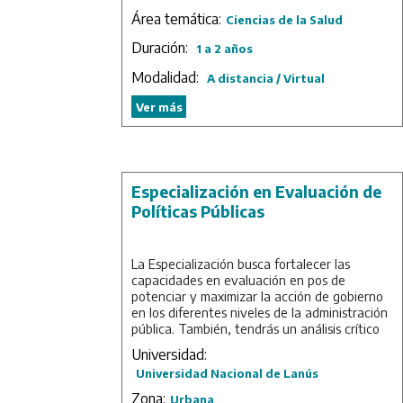
incorporarse a laboratorios de instituciones
Área temática:
Ciencias de la Salud
públicas y privadas.
Duración:
1 a 2 años
La UNAJ, junto con el Hospital de Alta
Complejidad en Red El Cruce "Dr. Néstor
Modalidad:
A distancia / Virtual
Carlos Kirchner" y el Conicet integran la
Unidad Ejecutora de Estudios de
Ver más
Neurociencias y Sistemas Complejos (ENyS),
que cuenta con equipamiento sofisticado.
Esta Unidad Ejecutora trabaja en
colaboración con diversos laboratorios
nacionales e internacionales, fomentando la
Especialización en Evaluación de
interacción entre investigadores nacionales y
Políticas Públicas
extranjeros, potenciando así las actividades
de investigación, enseñanza y extensión.
La Especialización busca fortalecer las
Duración: 2 años.
capacidades en evaluación en pos de
potenciar y maximizar la acción de gobierno
en los diferentes niveles de la administración
pública. También, tendrás un análisis crítico
de las prácticas para mejorar la gestión y las
Universidad:
políticas públicas.
Universidad Nacional de Lanús
Es ofrecida conjuntamente por la Universidad
Zona:
Urbana