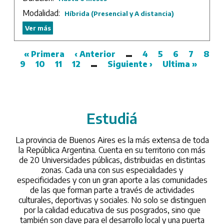
impacto de las nuevas tecnologías, el rol de los medios
de comunicación, las redes sociales, la conversación y la
Modalidad:
Híbrida (Presencial y A distancia)
escucha al ciudadano.
Ver más
Duración: 5 meses.
First
« Primera
Previous
‹ Anterior
…
Page
4
Page
5
Page
6
Page
7
Pag
8
P
9
page
Page
10
Page
11
Page
12
page
…
Next
Siguiente ›
Last
Ultima »
Pagination
page
page
Estudiá
/universidades
La provincia de Buenos Aires es la más extensa de toda
la República Argentina. Cuenta en su territorio con más
de 20 Universidades públicas, distribuidas en distintas
zonas. Cada una con sus especialidades y
especificidades y con un gran aporte a las comunidades
de las que forman parte a través de actividades
culturales, deportivas y sociales. No solo se distinguen
por la calidad educativa de sus posgrados, sino que
también son clave para el desarrollo local y una puerta