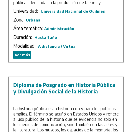
públicas dedicadas a la producción de bienes y
servicios, en todos los niveles de gobierno (nacional,
Universidad:
Universidad Nacional de Quilmes
provincial y municipal). El Diploma se propone contribuir
a la profesionalización y formación de capital humano
Zona:
Urbana
para la gestión pública, fomentando el desarrollo
Área temática:
eficiente e innovador en el marco de actitudes éticas y
Administración
compatibles con el desempeño de las funciones en el
Duración:
Hasta 1 año
sector público.
Modalidad:
A distancia / Virtual
Es novedoso dentro del campo de la gestión pública
debido a que se plantea desde una perspectiva de la
Ver más
economía de la innovación y del conocimiento, con
énfasis en la gestión del cambio tecnológico, la
importancia de la innovación en el sector público y la
implementación de modelos de gestión ágiles
adaptados a la dinámica que requiere el mundo actual.
Diploma de Posgrado en Historia Pública
Duración: 1 año.
y Divulgación Social de la Historia
La historia pública es la historia con y para los públicos
amplios. El término se acuñó en Estados Unidos y refiere
al uso público de la historia que se evidencia no solo en
los medios de comunicación, sino también en las artes y
la literatura. Los museos, los espacios de la memoria, los