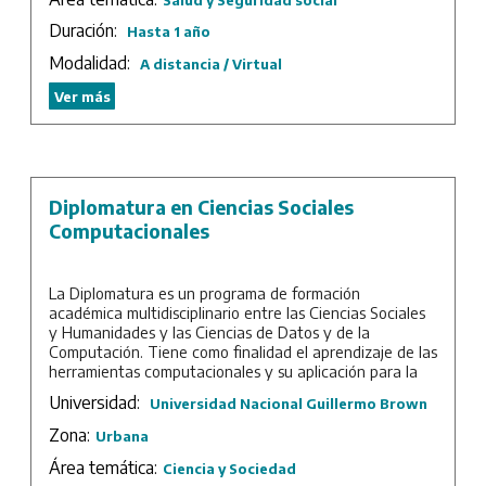
Duración:
Hasta 1 año
Modalidad:
A distancia / Virtual
Ver más
Diplomatura en Ciencias Sociales
Computacionales
La Diplomatura es un programa de formación
académica multidisciplinario entre las Ciencias Sociales
y Humanidades y las Ciencias de Datos y de la
Computación. Tiene como finalidad el aprendizaje de las
herramientas computacionales y su aplicación para la
investigación y aplicación en el ámbito de estudio
Universidad:
Universidad Nacional Guillermo Brown
clásico de los científicos sociales.
Zona:
Urbana
La Diplomatura se divide en dos segmentos: módulos
generales y módulos de técnicas. Con los módulos
Área temática:
Ciencia y Sociedad
generales, se busca generar bases sólidas