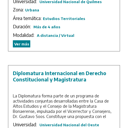
Universidad:
Universidad Nacional de Quilmes
Objetivos generales:
Zona:
Urbana
- Formar investigadores que puedan contribuir al
desarrollo cultural y social con perspectiva
Área temática:
Estudios Territoriales
territorial.
Duración:
- Formar Investigadores capaces de desarrollar
Más de 4 años
investigaciones empíricas originales en diversas
Modalidad:
A distancia / Virtual
problemáticas relacionadas con los estudios
territoriales.
Ver más
- Formar investigadores que dominen los
fundamentos teóricos y empíricos de los procesos
sociales llevados a cabo en los territorios.
Duración: 4 años.
Diplomatura Internacional en Derecho
Constitucional y Magistratura
La Diplomatura forma parte de un programa de
actividades conjuntas desarrolladas entre la Casa de
Altos Estudios y el Consejo de la Magistratura
Bonaerense, impulsada por el Vicerrector y Consejero,
Dr. Gustavo Soos. Constituye una propuesta con el
objeto de aportar a los/as abogados/as una visión
Universidad:
Universidad Nacional del Oeste
integral del funcionamiento del Poder Judicial,