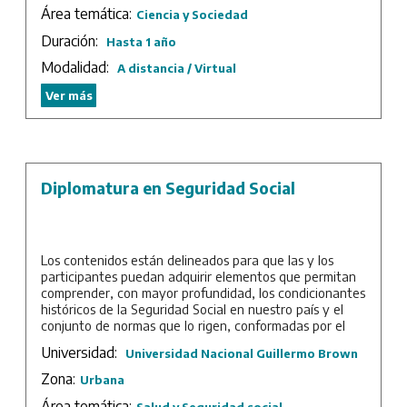
Área temática:
decisiones en lo que a políticas públicas se refiere.
Ciencia y Sociedad
Duración:
Hasta 1 año
Duración: 8 meses.
Modalidad:
A distancia / Virtual
Ver más
Diplomatura en Seguridad Social
Los contenidos están delineados para que las y los
participantes puedan adquirir elementos que permitan
comprender, con mayor profundidad, los condicionantes
históricos de la Seguridad Social en nuestro país y el
conjunto de normas que lo rigen, conformadas por el
contexto de construcción de las políticas en la materia.
Universidad:
Universidad Nacional Guillermo Brown
Duración: 7 meses.
Zona:
Urbana
Área temática:
Salud y Seguridad social