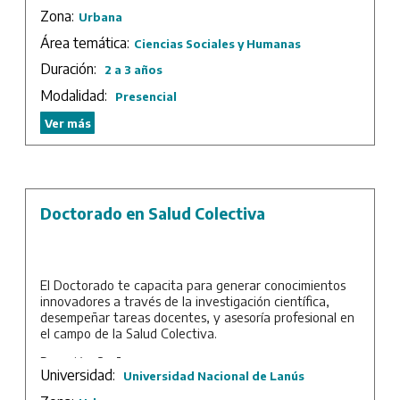
Derechos Humanos.
Zona:
Urbana
Duración: 3 años.
Área temática:
Ciencias Sociales y Humanas
Duración:
2 a 3 años
Modalidad:
Presencial
Ver más
Doctorado en Salud Colectiva
El Doctorado te capacita para generar conocimientos
innovadores a través de la investigación científica,
desempeñar tareas docentes, y asesoría profesional en
el campo de la Salud Colectiva.
Duración: 3 años.
Universidad:
Universidad Nacional de Lanús