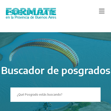
Skip
to
main
content
Buscador de posgrados