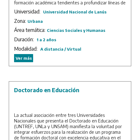
formación académica tendientes a profundizar líneas de
trabajo y producciones científicas de egresados del
Universidad:
Universidad Nacional de Lanús
nivel de Doctorado.
Zona:
Urbana
Duración: Mínima de 1 año y máxima de 2 años.
Área temática:
Ciencias Sociales y Humanas
Duración:
1 a 2 años
Modalidad:
A distancia / Virtual
Ver más
Doctorado en Educación
La actual asociación entre tres Universidades
Nacionales que presenta el Doctorado en Educación
(UNTREF, UNLa y UNSAM) manifiesta la voluntad por
integrar esfuerzos para la realización de un programa
de formación doctoral con excelencia educativa en el