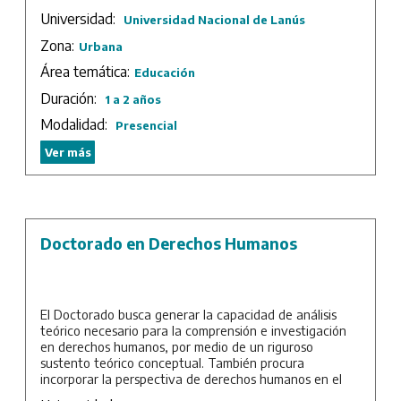
mediano y largo plazo, evitando la fragmentación de la
Universidad:
Universidad Nacional de Lanús
oferta académica y la dispersión de recursos
académicos.
Zona:
Urbana
Duración: 2 años.
Área temática:
Educación
Duración:
1 a 2 años
Modalidad:
Presencial
Ver más
Doctorado en Derechos Humanos
El Doctorado busca generar la capacidad de análisis
teórico necesario para la comprensión e investigación
en derechos humanos, por medio de un riguroso
sustento teórico conceptual. También procura
incorporar la perspectiva de derechos humanos en el
diseño, políticas públicas y la investigación.