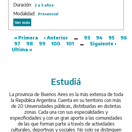
Duración:
2 a 3 años
Modalidad:
Presencial
Ver más
First
« Primera
Previous
‹ Anterior
…
Page
93
Page
94
Page
95
Pag
96
page
Page
97
Page
98
Page
99
page
Page
100
Page
101
…
Next
Siguiente ›
Last
Pagination
Ultima »
page
pag
Estudiá
/universidades
La provincia de Buenos Aires es la más extensa de toda
la República Argentina. Cuenta en su territorio con más
de 20 Universidades públicas, distribuidas en distintas
zonas. Cada una con sus especialidades y
especificidades y con un gran aporte a las comunidades
de las que forman parte a través de actividades
culturales, deportivas y sociales. No solo se distinguen