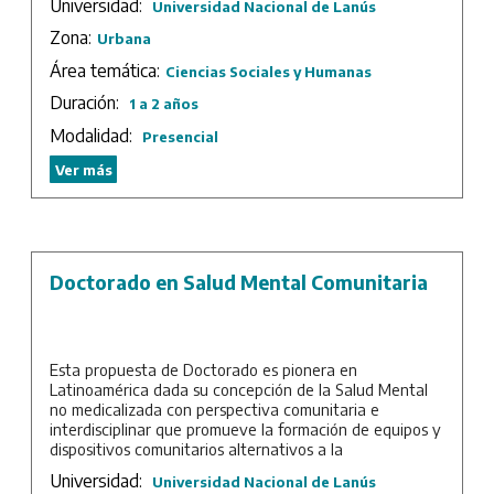
Universidad:
Universidad Nacional de Lanús
Duración: 2 años.
Zona:
Urbana
Área temática:
Ciencias Sociales y Humanas
Duración:
1 a 2 años
Modalidad:
Presencial
Ver más
Doctorado en Salud Mental Comunitaria
Esta propuesta de Doctorado es pionera en
Latinoamérica dada su concepción de la Salud Mental
no medicalizada con perspectiva comunitaria e
interdisciplinar que promueve la formación de equipos y
dispositivos comunitarios alternativos a la
estigmatización, exclusión y encierro en instituciones
Universidad:
Universidad Nacional de Lanús
siguiendo los lineamientos marcados por la Doctrina de