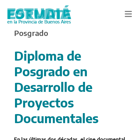
Skip
Posgrado
to
main
content
Diploma de
Posgrado en
Desarrollo de
Proyectos
Documentales
En las últimas dos décadas, el cine documental