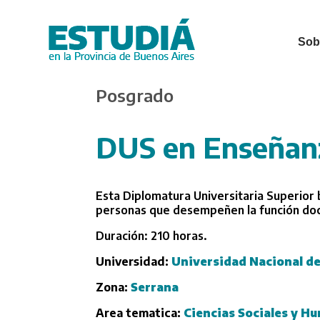
Sobr
Skip
Posgrado
to
main
content
DUS en Enseñan
Esta Diplomatura Universitaria Superior
personas que desempeñen la función doce
Duración: 210 horas.
Universidad:
Universidad Nacional de
Zona:
Serrana
Area tematica:
Ciencias Sociales y H