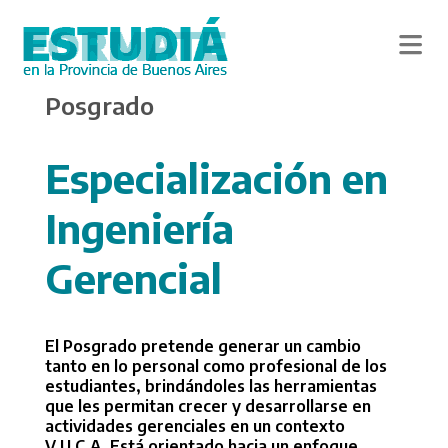
Skip
Posgrado
to
main
content
Especialización en
Ingeniería
Gerencial
El Posgrado pretende generar un cambio
tanto en lo personal como profesional de los
estudiantes, brindándoles las herramientas
que les permitan crecer y desarrollarse en
actividades gerenciales en un contexto
V.U.C.A. Está orientado hacia un enfoque