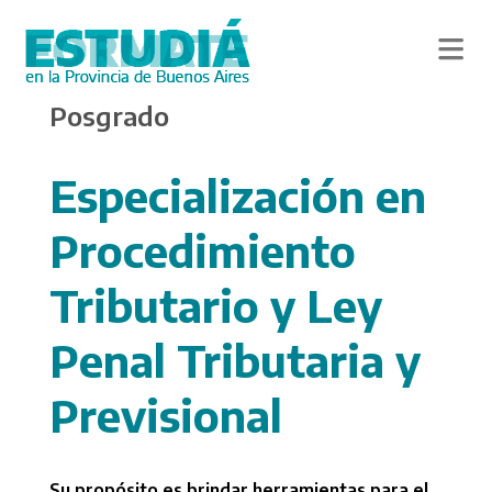
Skip
Posgrado
to
main
content
Especialización en
Procedimiento
Tributario y Ley
Penal Tributaria y
Previsional
Su propósito es brindar herramientas para el