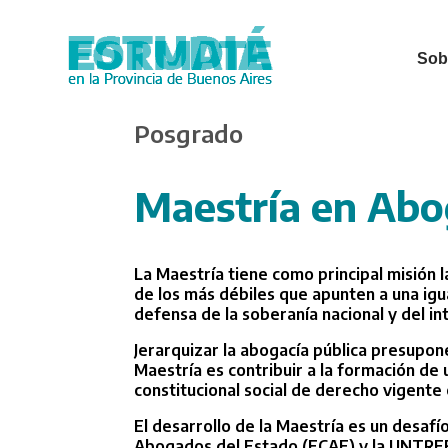
Sobr
Skip
Posgrado
to
main
content
Maestría en Abo
La Maestría tiene como principal misión la
de los más débiles que apunten a una igua
defensa de la soberanía nacional y del in
Jerarquizar la abogacía pública presupone
Maestría es contribuir a la formación de 
constitucional social de derecho vigente 
El desarrollo de la Maestría es un desafí
Abogados del Estado (ECAE) y la UNTRE