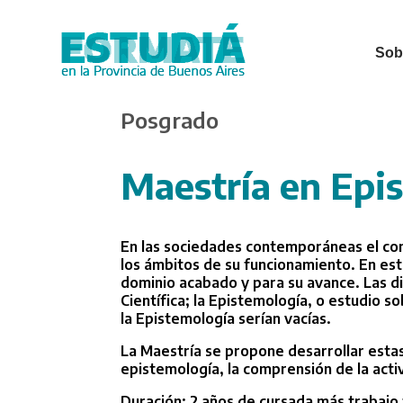
Sobr
Skip
Posgrado
to
main
content
Maestría en Epis
En las sociedades contemporáneas el cono
los ámbitos de su funcionamiento. En est
dominio acabado y para su avance. Las dis
Científica; la Epistemología, o estudio so
la Epistemología serían vacías.
La Maestría se propone desarrollar estas 
epistemología, la comprensión de la activ
Duración: 2 años de cursada más trabajo f