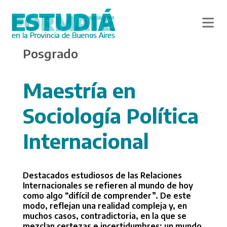
Skip
Posgrado
to
main
content
Maestría en
Sociología Política
Internacional
Destacados estudiosos de las Relaciones
Internacionales se refieren al mundo de hoy
como algo “difícil de comprender”. De este
modo, reflejan una realidad compleja y, en
muchos casos, contradictoria, en la que se
mezclan certezas e incertidumbres; un mundo