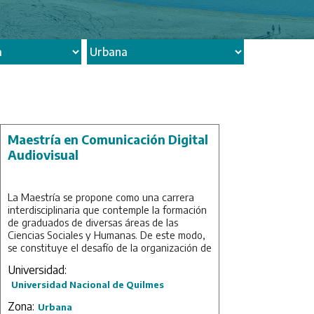
Maestría en Comunicación Digital
Audiovisual
La Maestría se propone como una carrera
interdisciplinaria que contemple la formación
de graduados de diversas áreas de las
Ciencias Sociales y Humanas. De este modo,
se constituye el desafío de la organización de
un plan de estudio flexible pero riguroso que
Universidad:
permita al estudiante obtener una formación
Universidad Nacional de Quilmes
sólida y, a la vez, de estrecha vinculación
con sus intereses. Asimismo, la carrera se
Zona:
Urbana
articula a partir de una serie de líneas de