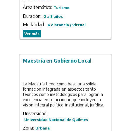
prácticos del plan de estudios, incluyendo la
Área temática:
generación de estrategias y la aplicación de
Turismo
instrumentos específicos que permitan actuar
Duración:
2 a 3 años
en todos los ámbitos que comprenden al
desarrollo del turismo y a la concreción
Modalidad:
A distancia / Virtual
mediante una eficiente gestión de los
destinos o emprendimientos empresariales,
Ver más
en particular en los espacios locales. El plan
de estudios encuentra correspondencia con
los objetivos de la carrera, con el perfil del
graduado, con su denominación y el título de
Magíster que otorga.
Maestría en Gobierno Local
Duración: 3 años.
La Maestría tiene como base una sólida
formación integrada en aspectos tanto
teóricos como metodológicos para lograr la
excelencia en su accionar, que incluyen la
visión integral político-institucional, jurídica,
social y económica del gobierno local. La
Universidad:
pertinencia de estos estudios de posgrado se
Universidad Nacional de Quilmes
evidencia en la transformación de la
organización del Estado y, con ella, de las
Zona:
Urbana