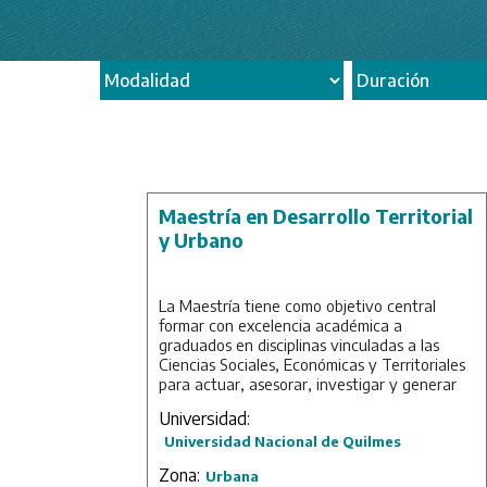
Maestría en Desarrollo Territorial
y Urbano
La Maestría tiene como objetivo central
formar con excelencia académica a
graduados en disciplinas vinculadas a las
Ciencias Sociales, Económicas y Territoriales
para actuar, asesorar, investigar y generar
docencia en temas referidos al desarrollo y
Universidad:
gestión territorial y urbana en ámbitos
Universidad Nacional de Quilmes
regionales, nacionales e internacionales. El
análisis y estudio del desarrollo territorial y
Zona:
Urbana
urbano está adquiriendo cada vez un papel