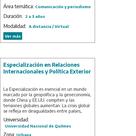
trabajo radicadas en diferentes áreas y
Área temática:
Comunicación y periodismo
programas de investigación de la UNQ que se
centran directa o indirectamente en el
Duración:
2 a 3 años
análisis de diversos aspectos de la realidad
Modalidad:
social, integrando los aportes teóricos y
A distancia / Virtual
metodológicos que pueden realizar los
Ver más
profesores/as e investigadores/as de dicha
institución. La carrera se propone como semi-
estructurada.
Duración: 3 años.
Especialización en Relaciones
Internacionales y Política Exterior
La Especialización es esencial en un mundo
marcado por la geopolítica y la geoeconomía,
donde China y EE.UU. compiten y las
tensiones globales aumentan. La crisis global
se refleja en desigualdades entre países,
Estados y sectores sociales, relacionadas con
Universidad:
la estructura financiera global y la falta de
Universidad Nacional de Quilmes
regulación. La "cuarta revolución industrial"
plantea desafíos en políticas públicas y en la
Zona:
Urbana