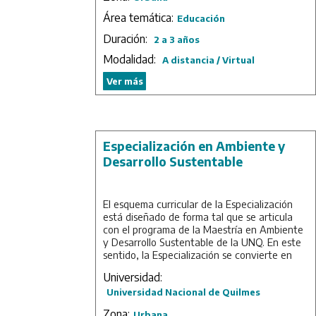
contribuyendo a una educación democrática
Área temática:
e inclusiva.
Educación
Duración:
2 a 3 años
Duración: 3 años.
Modalidad:
A distancia / Virtual
Ver más
Especialización en Ambiente y
Desarrollo Sustentable
El esquema curricular de la Especialización
está diseñado de forma tal que se articula
con el programa de la Maestría en Ambiente
y Desarrollo Sustentable de la UNQ. En este
sentido, la Especialización se convierte en
una carrera independiente con objetivos y un
Universidad:
diseño curricular específico aun cuando sus
Universidad Nacional de Quilmes
alumnos puedan optar por continuar sus
estudios en la Maestría antes mencionada.
Zona:
Urbana