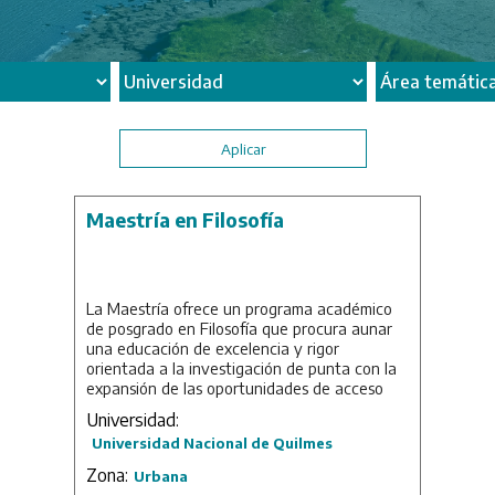
Maestría en Filosofía
La Maestría ofrece un programa académico
de posgrado en Filosofía que procura aunar
una educación de excelencia y rigor
orientada a la investigación de punta con la
expansión de las oportunidades de acceso
que posibilita el uso de la plataforma de
Universidad:
enseñanza virtual con que cuenta la UNQ. La
Universidad Nacional de Quilmes
carrera está organizada en un esquema
curricular semiestructurado, centrado en dos
Zona:
Urbana
núcleos disciplinares: el de la Filosofía social y