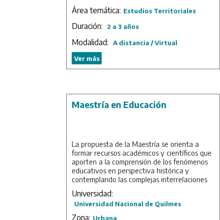
más protagónico en el marco del impulso de
Área temática:
Estudios Territoriales
las diferentes estrategias nacionales y
regionales de expansión, desarrollo e
Duración:
2 a 3 años
integración basadas estas en el crecimiento
Modalidad:
con inclusión y la cooperación entre los
A distancia / Virtual
diferentes niveles del Estado y otras
Ver más
instancias institucionales. Es así que, en la
mirada de las Ciencias Sociales, ha tomado
un interesante impulso un enfoque “más
territorial” de las investigaciones para las
políticas públicas. No se trata de una
Maestría en Educación
reacción antojadiza, sino de una esperable
respuesta a mutaciones socio-territoriales de
altísima relevancia que están ocurriendo.
Duración: 3 años.
La propuesta de la Maestría se orienta a
formar recursos académicos y científicos que
aporten a la comprensión de los fenómenos
educativos en perspectiva histórica y
contemplando las complejas interrelaciones
entre educación y sociedad; a la vez que
Universidad:
puedan participar, como profesionales
Universidad Nacional de Quilmes
críticos, en las distintas instancias, niveles y
agencias del sistema educativo nacional,
Zona:
Urbana