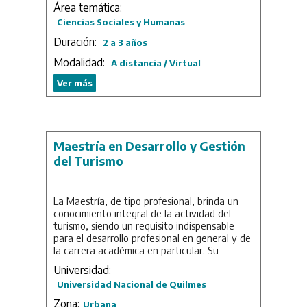
Área temática:
política y el de la Filosofía y la historia de la
ciencia. Su finalidad primordial es formar
Ciencias Sociales y Humanas
recursos humanos en investigación en
Duración:
2 a 3 años
condiciones de desplegar las destrezas y
saberes que requiere la actividad filosófica y,
Modalidad:
A distancia / Virtual
concurrentemente, abrir canales de
perfeccionamiento y actualización para
Ver más
graduados universitarios y terciarios
interesados en proyectar su desarrollo
profesional en los campos de estudio
referidos.
Maestría en Desarrollo y Gestión
Duración: 3 años.
del Turismo
La Maestría, de tipo profesional, brinda un
conocimiento integral de la actividad del
turismo, siendo un requisito indispensable
para el desarrollo profesional en general y de
la carrera académica en particular. Su
propósito es fortalecer las competencias para
Universidad:
el desarrollo y la gestión del turismo, y su
Universidad Nacional de Quilmes
estructura tiende a encontrar una relación
entre los aportes de contenidos teórico-
Zona:
Urbana