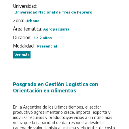
internacional, así como diseñar e implementar planes de
ambientales.
Universidad:
apoyo al sector agroalimentario.
- Generar condiciones para la articulación entre
Universidad Nacional de Tres de Febrero
las actividades de investigación y desarrollo, y la
Duración: 2 años.
Zona:
formación de recursos humanos de alta
Urbana
calificación en el área de la ingeniería ambiental.
Área temática:
Agropecuaria
Sede: UTN – Facultad Regional Bahía Blanca.
Duración:
1 a 2 años
Modalidad:
Presencial
Ver más
Posgrado en Gestión Logística con
Orientación en Alimentos
En la Argentina de los últimos tiempos, el sector
productivo agroalimentario crece, importa, exporta y
moviliza recursos y productos/servicios a un ritmo más
veloz que la capacidad de dar respuesta desde la
cadena de valor –logística– mínima y eficiente, de costo