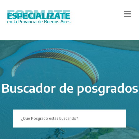
Skip
to
main
content
Buscador de posgrados