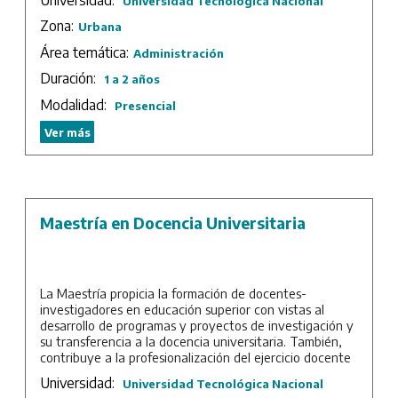
Universidad Tecnológica Nacional
estratégica y las técnicas de comercialización, para
lograr un desempeño exitoso.
Zona:
Urbana
Sede: UTN – Facultad Regional San Nicolás.
Área temática:
Administración
Duración:
Duración: 2 años.
1 a 2 años
Modalidad:
Presencial
Ver más
Maestría en Docencia Universitaria
La Maestría propicia la formación de docentes-
investigadores en educación superior con vistas al
desarrollo de programas y proyectos de investigación y
su transferencia a la docencia universitaria. También,
contribuye a la profesionalización del ejercicio docente
en la Educación Superior, proveyendo a los
Universidad:
Universidad Tecnológica Nacional
maestrandos principios teórico-epistemológicos y