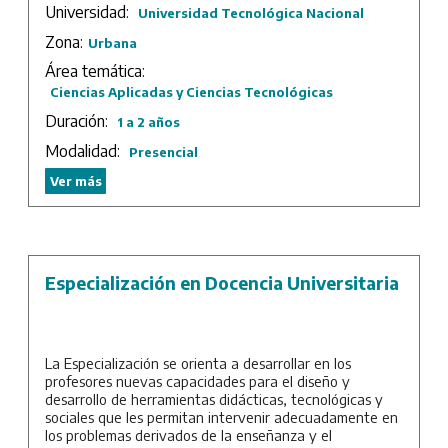
Universidad:
Universidad Tecnológica Nacional
Sede: UTN – Facultad Regional San Nicolás.
Zona:
Urbana
Duración: 2 años.
Área temática:
Ciencias Aplicadas y Ciencias Tecnológicas
Duración:
1 a 2 años
Modalidad:
Presencial
Ver más
Especialización en Docencia Universitaria
La Especialización se orienta a desarrollar en los
profesores nuevas capacidades para el diseño y
desarrollo de herramientas didácticas, tecnológicas y
sociales que les permitan intervenir adecuadamente en
los problemas derivados de la enseñanza y el