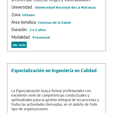
sociales de enfermar y morir, y organizar la atención de
Universidad:
Universidad Nacional de La Matanza
necesidades en distintos grupos sociales. Esta Maestría
considera el posgrado como una formación profesional
Zona:
Urbana
integral que convoca una gran variedad de disciplinas
Área temática:
que incluyen las Ciencias de la Salud y las Ciencias
Ciencias de la Salud
Sociales. Su propósito es generar planificada y
Duración:
2 a 3 años
organizadamente maestrandos con capacidades para
promover, prevenir y proteger la salud de la población.
Modalidad:
Presencial
Duración: 2 años.
Ver más
Especialización en Ingeniería en Calidad
La Especialización busca formar profesionales con
excelente nivel de competencias conductuales y
aptitudinales para la gestión integral de los procesos y
todas las actividades derivadas, en el ámbito de todo
tipo de organizaciones.