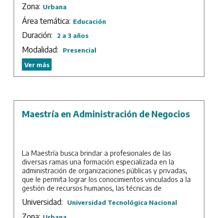
metodológicos que les permitan una mayor comprensión
Zona:
Urbana
de la complejidad de la actividad académica.
Área temática:
Educación
Sede: UTN – Facultad Regional San Nicolás.
Duración:
2 a 3 años
Modalidad:
Presencial
Ver más
Maestría en Administración de Negocios
La Maestría busca brindar a profesionales de las
diversas ramas una formación especializada en la
administración de organizaciones públicas y privadas,
que le permita lograr los conocimientos vinculados a la
gestión de recursos humanos, las técnicas de
negociación, la toma de decisiones, la planificación
Universidad:
Universidad Tecnológica Nacional
estratégica y las técnicas de comercialización, para
lograr un desempeño exitoso.
Zona:
Urbana