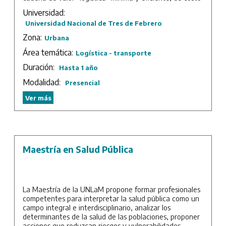
adecuado y calidad suficiente.
Universidad:
El objeto del posgrado es abarcar la temática en su
Universidad Nacional de Tres de Febrero
diversidad de sectores y productos con sus diferentes
Zona:
Urbana
requisitos, las normativas vigentes en materia de
logística, la nueva tecnología a aplicar en los alimentos
Área temática:
Logística - transporte
para alcanzar altos niveles de calidad en el manejo y
Duración:
Hasta 1 año
distribución.
Modalidad:
Presencial
El diseño curricular abarca las grandes áreas de la
logística: aprovisionamiento y compras, planificación y
Ver más
producción, distribución física y almacenaje, con el
objeto de estudiar sus características y
particularidades, y analizar desde un punto de vista
práctico todos sus procesos, así como también la
metodología que permite optimizar resultados en forma
Maestría en Salud Pública
global.
Duración: 1 año.
La Maestría de la UNLaM propone formar profesionales
competentes para interpretar la salud pública como un
campo integral e interdisciplinario, analizar los
determinantes de la salud de las poblaciones, proponer
acciones que reduzcan riesgos y vulnerabilidades