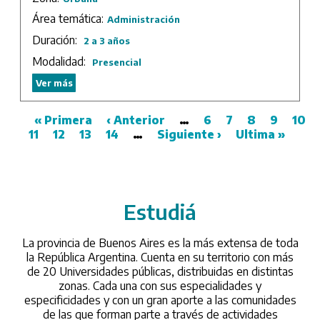
Sede: UTN – Facultad Regional San Nicolás.
Área temática:
Administración
Duración:
Duración: 3 años.
2 a 3 años
Modalidad:
Presencial
Ver más
First
« Primera
Previous
‹ Anterior
…
Page
6
Page
7
Page
8
Page
9
Pag
10
11
page
Page
12
Page
13
Page
14
page
…
Next
Siguiente ›
Last
Ultima »
Pagination
page
page
Estudiá
/universidades
La provincia de Buenos Aires es la más extensa de toda
la República Argentina. Cuenta en su territorio con más
de 20 Universidades públicas, distribuidas en distintas
zonas. Cada una con sus especialidades y
especificidades y con un gran aporte a las comunidades
de las que forman parte a través de actividades