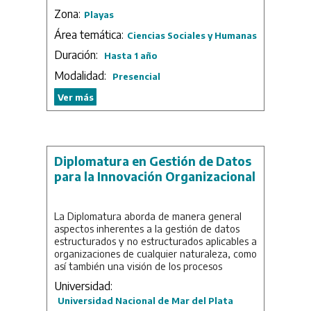
explotación y opresión en amplios
Zona:
Playas
sectores de la población.
➢ Proporcionar elementos de análisis
Área temática:
Ciencias Sociales y Humanas
que permitan comprender las
Duración:
Hasta 1 año
transformaciones actuales en las
formas que asume el Estado, las
Modalidad:
Presencial
políticas públicas y los espacios socio-
ocupacionales.
Ver más
➢ Promover un pensamiento
profesional crítico con bases teóricas
sólidas y con capacidad para
comprender los procesos sociales en los
que interviene, a fin de poder analizar,
Diplomatura en Gestión de Datos
problematizar y redireccionar el propio
para la Innovación Organizacional
ejercicio profesional.
La diplomatura será NO arancelada.
La Diplomatura aborda de manera general
Duración: 1 año.
aspectos inherentes a la gestión de datos
estructurados y no estructurados aplicables a
organizaciones de cualquier naturaleza, como
así también una visión de los procesos
fundamentales como la vigilancia estratégica
Universidad:
para la innovación y la economía del
Universidad Nacional de Mar del Plata
conocimiento.