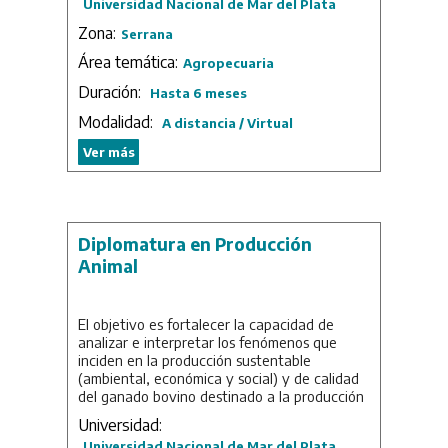
Universidad Nacional de Mar del Plata
Zona:
Serrana
Área temática:
Agropecuaria
Duración:
Hasta 6 meses
Modalidad:
A distancia / Virtual
Ver más
Diplomatura en Producción
Animal
El objetivo es fortalecer la capacidad de
analizar e interpretar los fenómenos que
inciden en la producción sustentable
(ambiental, económica y social) y de calidad
del ganado bovino destinado a la producción
de carne.
Universidad:
Duración: 1 año.
Universidad Nacional de Mar del Plata