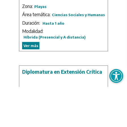
Zona:
Playas
Área temática:
Ciencias Sociales y Humanas
Duración:
Hasta 1 año
Modalidad:
Híbrida (Presencial y A distancia)
Ver más
Diplomatura en Extensión Crítica
El objetivo general es consolidar y
profundizar los conocimientos y prácticas de
extensión universitaria, vinculadas a procesos
integrales e interdisciplinarios, de educación
crítica, dialógica y humanista.
Universidad:
Duración: 5 meses.