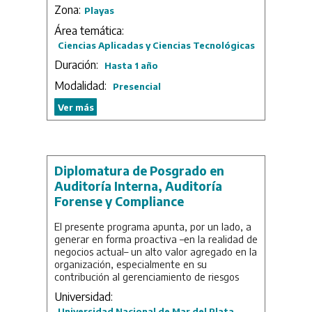
Zona:
Playas
Duración: 3 bimestres más la realización de
un Informe Final.
Área temática:
Ciencias Aplicadas y Ciencias Tecnológicas
Duración:
Hasta 1 año
Modalidad:
Presencial
Ver más
Diplomatura de Posgrado en
Auditoría Interna, Auditoría
Forense y Compliance
El presente programa apunta, por un lado, a
generar en forma proactiva –en la realidad de
negocios actual– un alto valor agregado en la
organización, especialmente en su
contribución al gerenciamiento de riesgos
operativos y de fraude, y, por el otro lado, a
Universidad:
dar respuesta a los organismos externos de
Universidad Nacional de Mar del Plata