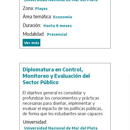
control que –cada vez con mayor énfasis–
obligan a los sujetos controlados al diseño e
Zona:
Playas
implementación de robustos sistemas de
Área temática:
gobierno y control anti-fraude.
Economía
Duración:
Hasta 6 meses
Modalidad:
Presencial
Ver más
Diplomatura en Control,
Monitoreo y Evaluación del
Sector Público
El objetivo general es consolidar y
profundizar los conocimientos y prácticas
necesarias para diseñar, implementar y
evaluar el impacto de las políticas públicas,
de forma que los estudiantes sean capaces
de utilizar distintas herramientas
Universidad:
metodológicas científicas para la efectiva
Universidad Nacional de Mar del Plata
evaluación de las mismas.