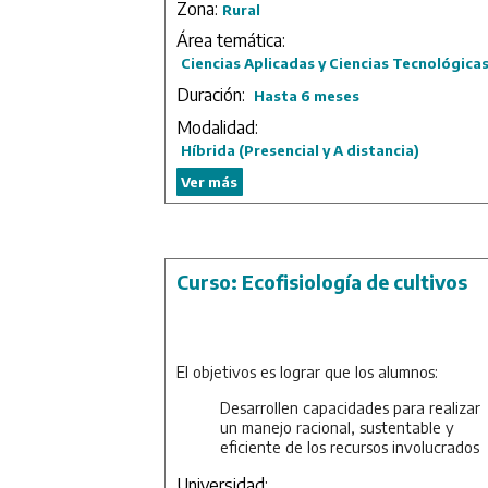
Zona:
Rural
Área temática:
Ciencias Aplicadas y Ciencias Tecnológica
Duración:
Hasta 6 meses
Modalidad:
Híbrida (Presencial y A distancia)
Ver más
Curso: Ecofisiología de cultivos
El objetivos es lograr que los alumnos:
Desarrollen capacidades para realizar
un manejo racional, sustentable y
eficiente de los recursos involucrados
en la producción de cultivos.
Universidad:
Discutan el rol de entender el