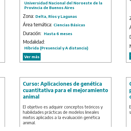
Universidad Nacional del Noroeste de la
contraste de hipótesis estadísticas.
Provincia de Buenos Aires
Adquirir destrezas en análisis de datos
y uso de software.
Zona:
Delta, Ríos y Lagunas
Interpretar y evaluar críticamente
e
Área temática:
datos provenientes de situaciones
Ciencias Básicas
experimentales u observacionales bajo
Duración:
Hasta 6 meses
incertidumbre.
Modalidad:
Duración: 30 horas.
Híbrida (Presencial y A distancia)
Ver más
Curso: Aplicaciones de genética
cuantitativa para el mejoramiento
animal
El objetivo es adquirir conceptos teóricos y
habilidades prácticas de modelos lineales
mixtos aplicados a la evaluación genética
animal.