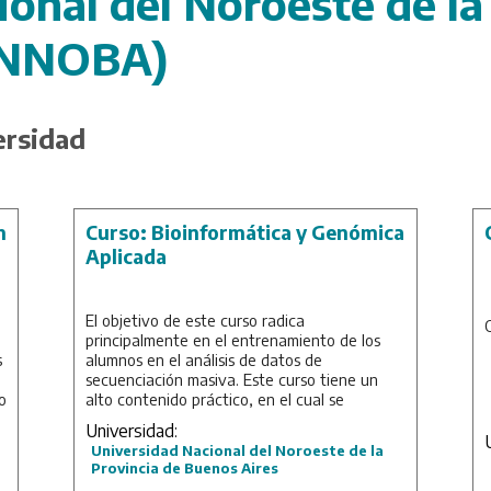
onal del Noroeste de la
UNNOBA)
ersidad
n
Curso: Bioinformática y Genómica
Aplicada
El objetivo de este curso radica
a
principalmente en el entrenamiento de los
s
alumnos en el análisis de datos de
secuenciación masiva. Este curso tiene un
o
alto contenido práctico, en el cual se
revisarán e integrarán gran parte del
Universidad:
conocimiento adquirido en el área de la
Universidad Nacional del Noroeste de la
genómica, producción de datos de
Provincia de Buenos Aires
secuenciación y
data mining
.