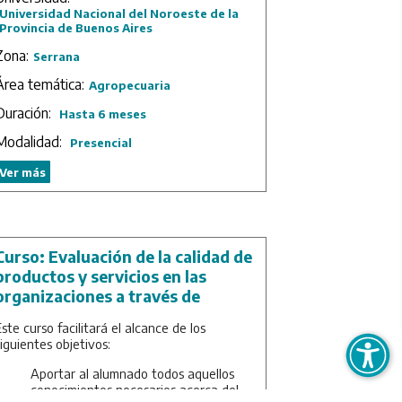
Duración: 1 mes.
Universidad Nacional del Noroeste de la
Provincia de Buenos Aires
Zona:
Serrana
Área temática:
Agropecuaria
Duración:
Hasta 6 meses
Modalidad:
Presencial
Ver más
Curso: Evaluación de la calidad de
productos y servicios en las
organizaciones a través de
auditorías
Este curso facilitará el alcance de los
siguientes objetivos:
Aportar al alumnado todos aquellos
conocimientos necesarios acerca del