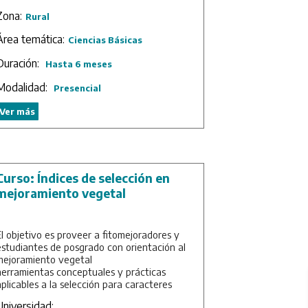
Duración: 1 mes.
Zona:
Rural
Área temática:
Ciencias Básicas
Duración:
Hasta 6 meses
Modalidad:
Presencial
Ver más
Curso: Índices de selección en
mejoramiento vegetal
El objetivo es proveer a fitomejoradores y
estudiantes de posgrado con orientación al
mejoramiento vegetal
herramientas conceptuales y prácticas
aplicables a la selección para caracteres
múltiples.
Universidad: