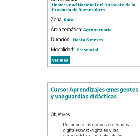
funcionamiento de los cultivos dentro
Universidad Nacional del Noroeste de la
Provincia de Buenos Aires
del marco de un programa de
mejoramiento en herramientas
Zona:
Rural
disponibles para realizar fenotipado d
alto caudal.
Área temática:
Agropecuaria
Desarrollen espíritu crítico,
independencia de criterio, capacidad
Duración:
Hasta 6 meses
creativa y confianza en sus propias
Modalidad:
potencialidades.
Presencial
Duración: 2 meses.
Ver más
Curso: Aprendizajes emergentes
y vanguardias didácticas
Objetivos:
Reconocer los nuevos escenarios
digitales/post-digitales y las
características actuales de los