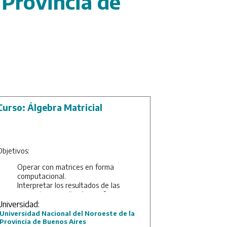
 Provincia de
Curso: Álgebra Matricial
Objetivos:
Operar con matrices en forma
computacional.
Interpretar los resultados de las
operaciones realizadas en forma
computacional.
Universidad:
Aplicar los conocimientos adquiridos en
Universidad Nacional del Noroeste de la
la evaluación de procesos genéticos.
Provincia de Buenos Aires