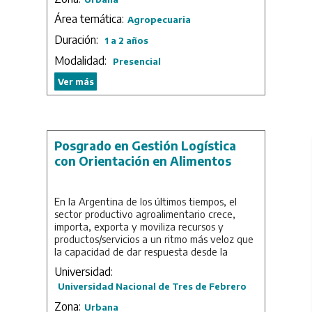
integrar conocimientos más específicos o de
Duración: 2 años.
su interés cursando algunos módulos, sin
Área temática:
Agropecuaria
necesidad de hacer la formación completa.
Duración:
1 a 2 años
Duración: 4 meses.
Modalidad:
Presencial
Ver más
Posgrado en Gestión Logística
con Orientación en Alimentos
En la Argentina de los últimos tiempos, el
sector productivo agroalimentario crece,
importa, exporta y moviliza recursos y
productos/servicios a un ritmo más veloz que
la capacidad de dar respuesta desde la
cadena de valor –logística– mínima y
Universidad:
eficiente, de costo adecuado y calidad
Universidad Nacional de Tres de Febrero
suficiente.
Zona:
Urbana
El objeto del posgrado es abarcar la temática