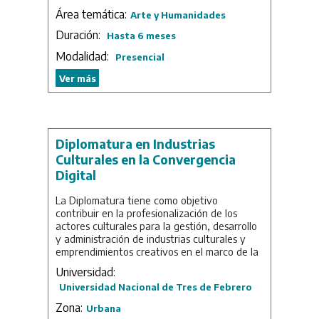
ponen en tensión la relación del ser humano
- Maestría
: 2 años.
Área temática:
con la naturaleza, las culturas, el
- Especialización
: 1 año y medio.
Arte y Humanidades
pensamiento científico y el devenir
Duración:
Hasta 6 meses
tecnológico en nuestras sociedades.
Modalidad:
Presencial
Este programa surge de la mano de la
Maestría en Artes Electrónicas desde
Ver más
la necesidad de crear un espacio de
conocimiento crítico que fomente el estudio,
la investigación y la creación artística-
cultural de manera transdisciplinaria,
contribuyendo a hacer frente a las crisis
Diplomatura en Industrias
ecológicas y culturales actuales.
Culturales en la Convergencia
Digital
La Diplomatura tiene como objetivo
contribuir en la profesionalización de los
actores culturales para la gestión, desarrollo
y administración de industrias culturales y
emprendimientos creativos en el marco de la
convergencia digital.
Universidad:
La carrera se presenta como titulación
Universidad Nacional de Tres de Febrero
intermedia entre el Curso de Posgrado en
Zona:
Urbana
Industrias Culturales: Clave para su Gestión y