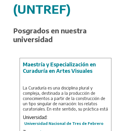
(UNTREF)
Posgrados en nuestra
universidad
Maestría y Especialización en
Curaduría en Artes Visuales
La Curaduría es una disciplina plural y
compleja, destinada a la producción de
conocimientos a partir de la construcción de
un tipo singular de narración: los relatos
curatoriales. En este sentido, su práctica está
vinculada tanto a la investigación como a la
Universidad:
revisión crítica y, con ella, a la elaboración de
Universidad Nacional de Tres de Febrero
nuevas perspectivas sobre nuestras
sociedades, nuestras percepciones del